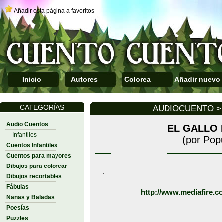
Añadir esta página a favoritos
Inicio
Autores
Colorea
Añadir nuevo
CATEGORÍAS
AUDIOCUENTO > 
Audio Cuentos
EL GALLO 
Infantiles
(por Pop
Cuentos Infantiles
Cuentos para mayores
Dibujos para colorear
.
Dibujos recortables
Fábulas
http://www.mediafire.
Nanas y Baladas
Poesías
Puzzles