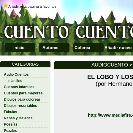
Añadir esta página a favoritos
Inicio
Autores
Colorea
Añadir nuevo
CATEGORÍAS
AUDIOCUENTO > 
Audio Cuentos
EL LOBO Y LO
Infantiles
(por Hermano
Cuentos Infantiles
Cuentos para mayores
Dibujos para colorear
.
Dibujos recortables
Fábulas
http://www.mediafire.
Nanas y Baladas
Poesías
Puzzles