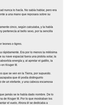
d nunca lo hacía. No sabía hablar, pero era
mente a una mano que reposara sobre su
amente cinco, según calculaba, y la había
pertenecía al bello sexo, por la sencilla
 leones o tigres.
rla rápidamente. Era por lo menos la milésima
 su nave espacial fuera una pistola solar, la
orbía energía y, al apretar el gatillo, la
en Kruger III.
nes que se ven en la Tierra, por supuesto.
agazapaba que él podía distinguirlo
nco de un elefante, y una cabeza escamosa
rque jamás se le había dado nombre. De lo
na de Kruger III. Por lo que mostraban los
antar el vuelo. Ahora él se dedicaba a