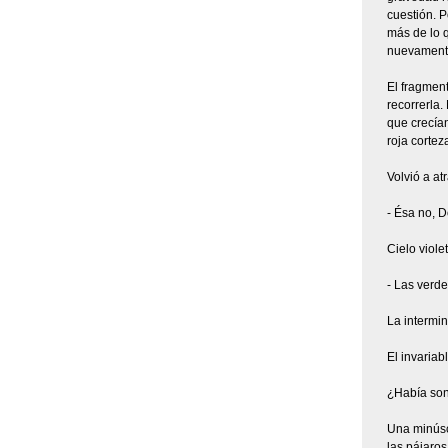
cuestión. P
más de lo q
nuevamente
El fragmen
recorrerla
que crecían
roja cortez
Volvió a at
- Ésa no, D
Cielo violet
- Las verde
La intermin
El invariabl
¿Había sona
Una minúscu
las pájaros