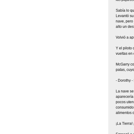
Sabía lo qu
Levantó su 
nave, pero 
alto un de
Volvió a apr
Y el piloto
vueltas en 
McGarry com
patas, cuy
- Dorothy - 
La nave se 
aparecería 
pocos utens
consumido, 
alimentos d
¡La Tierra!