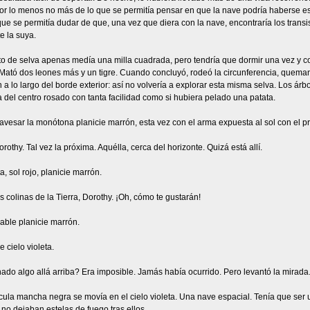
or lo menos no más de lo que se permitía pensar en que la nave podría haberse estr
ue se permitía dudar de que, una vez que diera con la nave, encontraría los trans
 la suya.
to de selva apenas medía una milla cuadrada, pero tendría que dormir una vez y c
. Mató dos leones más y un tigre. Cuando concluyó, rodeó la circunferencia, quem
 a lo largo del borde exterior: así no volvería a explorar esta misma selva. Los ár
a del centro rosado con tanta facilidad como si hubiera pelado una patata.
ravesar la monótona planicie marrón, esta vez con el arma expuesta al sol con el pr
orothy. Tal vez la próxima. Aquélla, cerca del horizonte. Quizá está allí.
a, sol rojo, planicie marrón.
s colinas de la Tierra, Dorothy. ¡Oh, cómo te gustarán!
able planicie marrón.
e cielo violeta.
do algo allá arriba? Era imposible. Jamás había ocurrido. Pero levantó la mirada.
la mancha negra se movía en el cielo violeta. Una nave espacial. Tenía que ser u
 no dejaban estelas de fuego tras ellos...