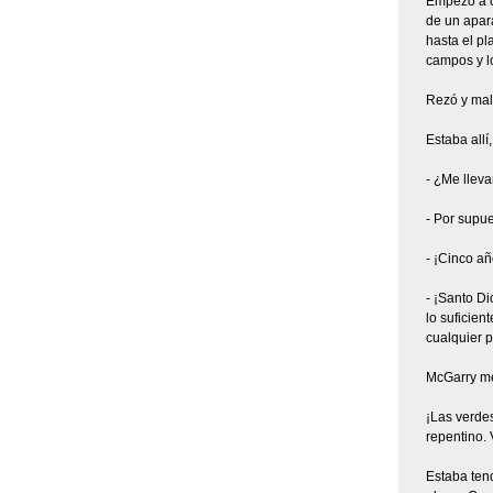
Empezó a co
de un apara
hasta el pl
campos y lo
Rezó y mald
Estaba allí
- ¿Me llevar
- Por supu
- ¡Cinco añ
- ¡Santo Di
lo suficien
cualquier 
McGarry me
¡Las verdes
repentino. 
Estaba tend