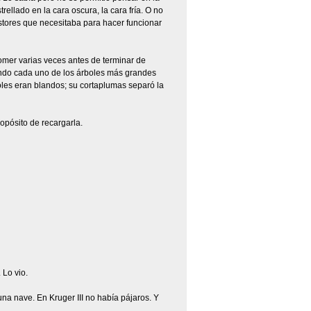
ellado en la cara oscura, la cara fría. O no
istores que necesitaba para hacer funcionar
omer varias veces antes de terminar de
ando cada uno de los árboles más grandes
boles eran blandos; su cortaplumas separó la
opósito de recargarla.
 Lo vio.
na nave. En Kruger III no había pájaros. Y