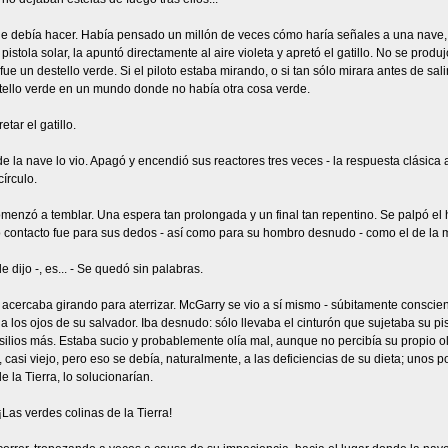
e debía hacer. Había pensado un millón de veces cómo haría señales a una nave, s
pistola solar, la apuntó directamente al aire violeta y apretó el gatillo. No se produ
fue un destello verde. Si el piloto estaba mirando, o si tan sólo mirara antes de sali
stello verde en un mundo donde no había otra cosa verde.
etar el gatillo.
 de la nave lo vio. Apagó y encendió sus reactores tres veces - la respuesta clásica
círculo.
enzó a temblar. Una espera tan prolongada y un final tan repentino. Se palpó el h
o contacto fue para sus dedos - así como para su hombro desnudo - como el de la 
le dijo -, es... - Se quedó sin palabras.
acercaba girando para aterrizar. McGarry se vio a sí mismo - súbitamente conscie
a los ojos de su salvador. Iba desnudo: sólo llevaba el cinturón que sujetaba su pi
ilios más. Estaba sucio y probablemente olía mal, aunque no percibía su propio olo
casi viejo, pero eso se debía, naturalmente, a las deficiencias de su dieta; uno
e la Tierra, lo solucionarían.
 ¡Las verdes colinas de la Tierra!