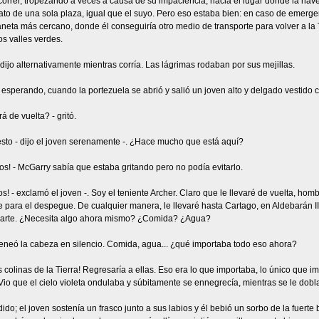
rrer, tropezando a veces a causa de su impaciencia, hacia el lugar donde la nave
to de una sola plaza, igual que el suyo. Pero eso estaba bien: en caso de emerge
aneta más cercano, donde él conseguiría otro medio de transporte para volver a la T
s valles verdes.
ijo alternativamente mientras corría. Las lágrimas rodaban por sus mejillas.
, esperando, cuando la portezuela se abrió y salió un joven alto y delgado vestido c
á de vuelta? - gritó.
esto - dijo el joven serenamente -. ¿Hace mucho que está aquí?
os! - McGarry sabía que estaba gritando pero no podía evitarlo.
os! - exclamó el joven -. Soy el teniente Archer. Claro que le llevaré de vuelta, ho
te para el despegue. De cualquier manera, le llevaré hasta Cartago, en Aldebarán I
parte. ¿Necesita algo ahora mismo? ¿Comida? ¿Agua?
neó la cabeza en silencio. Comida, agua... ¿qué importaba todo eso ahora?
 colinas de la Tierra! Regresaría a ellas. Eso era lo que importaba, lo único que im
Vio que el cielo violeta ondulaba y súbitamente se ennegrecía, mientras se le dobla
ido; el joven sostenía un frasco junto a sus labios y él bebió un sorbo de la fuert