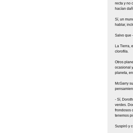
recta y no 
hacían dañ
Sí, un mund
hablar, in
Salvo que -
La Tierra, 
clorofila.
Otros plane
ocasional y
planeta, en
McGarry sus
pensamiento
- Sí, Dorot
verdes. Dor
frondosos q
tenemos pi
Suspiró y c