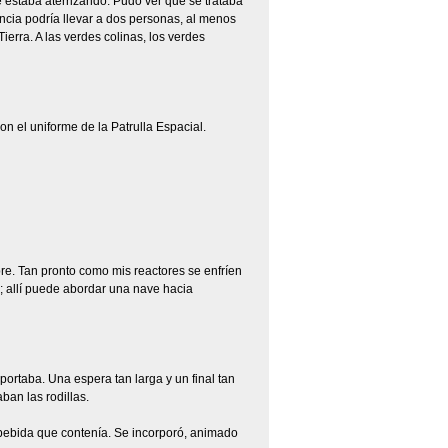
 estaba aterrizando. Pudo ver que se trataba
ncia podría llevar a dos personas, al menos
ierra. A las verdes colinas, los verdes
on el uniforme de la Patrulla Espacial.
mbre. Tan pronto como mis reactores se enfríen
I; allí puede abordar una nave hacia
portaba. Una espera tan larga y un final tan
ban las rodillas.
e bebida que contenía. Se incorporó, animado