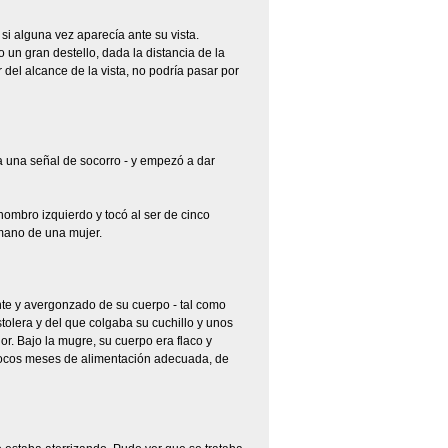
i alguna vez aparecía ante su vista.
jo un gran destello, dada la distancia de la
r del alcance de la vista, no podría pasar por
 a una señal de socorro - y empezó a dar
ombro izquierdo y tocó al ser de cinco
mano de una mujer.
nte y avergonzado de su cuerpo - tal como
stolera y del que colgaba su cuchillo y unos
r. Bajo la mugre, su cuerpo era flaco y
s pocos meses de alimentación adecuada, de