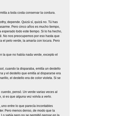
mitía a toda costa conservar la cordura.
thy, depende. Quizá sí, quizá no. Tú has
 casarme. Pero cinco años es mucho tiempo,
a esperado todo este tiempo. Si lo ha hecho,
 sé. No nos preocupemos por eso hasta que
 el pelo verde, la amaría con locura. Pero
 en la que no había nada verde, excepto el
 sol, cuando la disparaba, emitía un destello
na y el destello que emitía al dispararse era
llo, el destello era de color violeta. Si se
 cuerdo, pensó. Un verde varias veces al
 si es que alguna vez volvía a verlo.
 uno entre lo que parecía incontables
piter. Pero menos denso, de modo que la
. Lo sabía pero no se permitió pensar en la