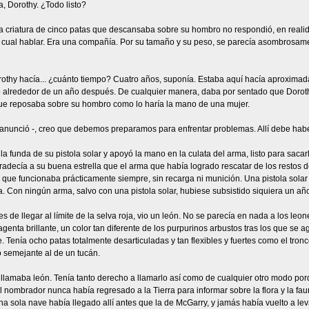
, Dorothy. ¿Todo listo?
 criatura de cinco patas que descansaba sobre su hombro no respondió, en realida
o cual hablar. Era una compañía. Por su tamaño y su peso, se parecía asombrosa
rothy hacía... ¿cuánto tiempo? Cuatro años, suponía. Estaba aquí hacía aproximad
 alrededor de un año después. De cualquier manera, daba por sentado que Dorothy 
ue reposaba sobre su hombro como lo haría la mano de una mujer.
 anunció -, creo que debemos preparamos para enfrentar problemas. Allí debe haber
la funda de su pistola solar y apoyó la mano en la culata del arma, listo para saca
adecía a su buena estrella que el arma que había logrado rescatar de los restos de
que funcionaba prácticamente siempre, sin recarga ni munición. Una pistola solar abs
 Con ningún arma, salvo con una pistola solar, hubiese subsistido siquiera un año 
es de llegar al límite de la selva roja, vio un león. No se parecía en nada a los leo
genta brillante, un color tan diferente de los purpurinos arbustos tras los que se 
. Tenía ocho patas totalmente desarticuladas y tan flexibles y fuertes como el tro
 semejante al de un tucán.
 llamaba león. Tenía tanto derecho a llamarlo así como de cualquier otro modo po
el nombrador nunca había regresado a la Tierra para informar sobre la flora y la fau
na sola nave había llegado allí antes que la de McGarry, y jamás había vuelto a lev