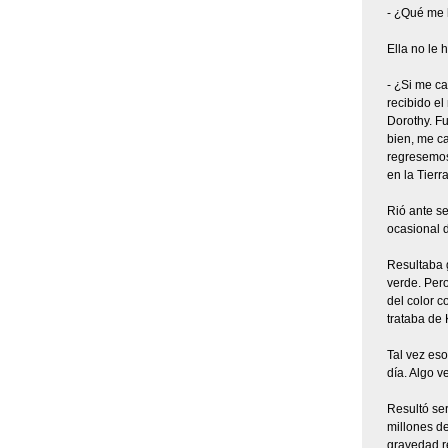
- ¿Qué me 
Ella no le 
- ¿Si me c
recibido el
Dorothy. Fu
bien, me c
regresemos,
en la Tierr
Rió ante se
ocasional d
Resultaba g
verde. Pero
del color c
trataba de 
Tal vez eso
día. Algo v
Resultó ser
millones de
gravedad re