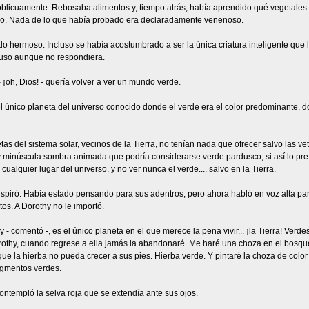
oblicuamente. Rebosaba alimentos y, tiempo atrás, había aprendido qué vegetales 
o. Nada de lo que había probado era declaradamente venenoso.
o hermoso. Incluso se había acostumbrado a ser la única criatura inteligente que lo
cluso aunque no respondiera.
 ¡oh, Dios! - quería volver a ver un mundo verde.
el único planeta del universo conocido donde el verde era el color predominante, d
tas del sistema solar, vecinos de la Tierra, no tenían nada que ofrecer salvo las v
 minúscula sombra animada que podría considerarse verde pardusco, si así lo prefe
 cualquier lugar del universo, y no ver nunca el verde..., salvo en la Tierra.
piró. Había estado pensando para sus adentros, pero ahora habló en voz alta para
s. A Dorothy no le importó.
hy - comentó -, es el único planeta en el que merece la pena vivir... ¡la Tierra! Ver
othy, cuando regrese a ella jamás la abandonaré. Me haré una choza en el bosque,
ue la hierba no pueda crecer a sus pies. Hierba verde. Y pintaré la choza de color
gmentos verdes.
ontempló la selva roja que se extendía ante sus ojos.