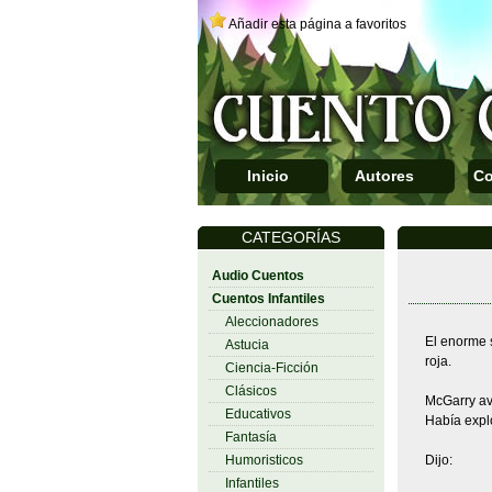
Añadir esta página a favoritos
Inicio
Autores
Co
CATEGORÍAS
Audio Cuentos
Cuentos Infantiles
Aleccionadores
El enorme s
Astucia
roja.
Ciencia-Ficción
Clásicos
McGarry ava
Educativos
Había explo
Fantasía
Humoristicos
Dijo:
Infantiles