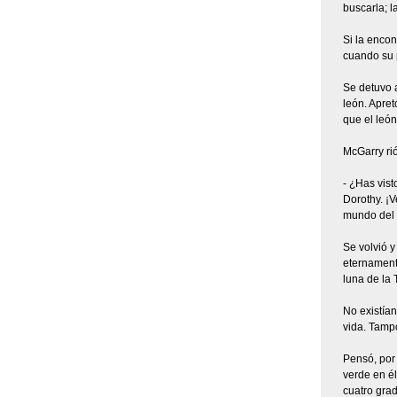
buscarla; l
Si la encon
cuando su p
Se detuvo a
león. Apret
que el león
McGarry ri
- ¿Has vist
Dorothy. ¡V
mundo del q
Se volvió y
eternamente
luna de la 
No existían
vida. Tampo
Pensó, por 
verde en él
cuatro grad