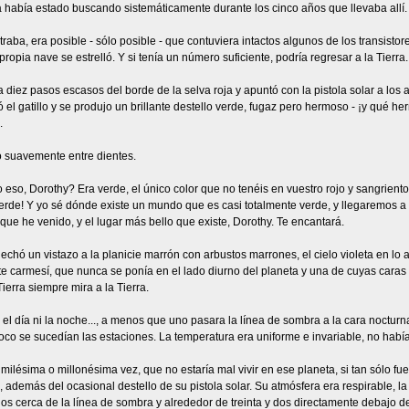
a había estado buscando sistemáticamente durante los cinco años que llevaba allí.
traba, era posible - sólo posible - que contuviera intactos algunos de los transisto
ropia nave se estrelló. Y si tenía un número suficiente, podría regresar a la Tierra.
 diez pasos escasos del borde de la selva roja y apuntó con la pistola solar a los 
ó el gatillo y se produjo un brillante destello verde, fugaz pero hermoso - ¡y qué he
.
ó suavemente entre dientes.
o eso, Dorothy? Era verde, el único color que no tenéis en vuestro rojo y sangrient
erde! Y yo sé dónde existe un mundo que es casi totalmente verde, y llegaremos a é
ue he venido, y el lugar más bello que existe, Dorothy. Te encantará.
 echó un vistazo a la planicie marrón con arbustos marrones, el cielo violeta en lo al
 carmesí, que nunca se ponía en el lado diurno del planeta y una de cuyas caras 
Tierra siempre mira a la Tierra.
 el día ni la noche..., a menos que uno pasara la línea de sombra a la cara noctur
co se sucedían las estaciones. La temperatura era uniforme e invariable, no había
milésima o millonésima vez, que no estaría mal vivir en ese planeta, si tan sólo fues
, además del ocasional destello de su pistola solar. Su atmósfera era respirable, 
os cerca de la línea de sombra y alrededor de treinta y dos directamente debajo de