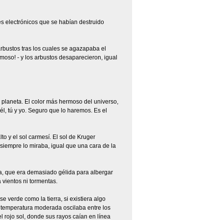
res electrónicos que se habían destruido
arbustos tras los cuales se agazapaba el
rmoso! - y los arbustos desaparecieron, igual
o planeta. El color más hermoso del universo,
l, tú y yo. Seguro que lo haremos. Es el
to y el sol carmesí. El sol de Kruger
siempre lo miraba, igual que una cara de la
na, que era demasiado gélida para albergar
 vientos ni tormentas.
e verde como la tierra, si existiera algo
la temperatura moderada oscilaba entre los
l rojo sol, donde sus rayos caían en línea