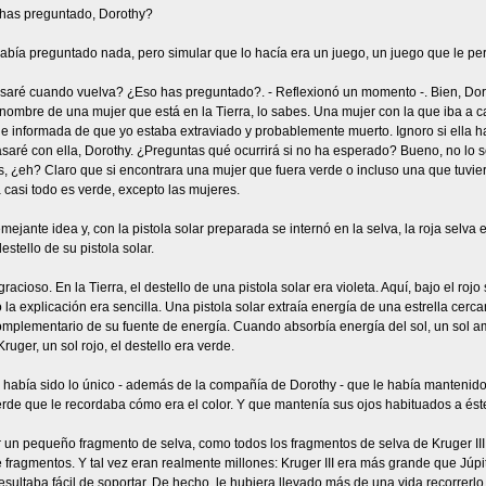
has preguntado, Dorothy?
había preguntado nada, pero simular que lo hacía era un juego, un juego que le per
asaré cuando vuelva? ¿Eso has preguntado?. - Reflexionó un momento -. Bien, Doro
 nombre de una mujer que está en la Tierra, lo sabes. Una mujer con la que iba a
e informada de que yo estaba extraviado y probablemente muerto. Ignoro si ella h
asaré con ella, Dorothy. ¿Preguntas qué ocurrirá si no ha esperado? Bueno, no lo
 ¿eh? Claro que si encontrara una mujer que fuera verde o incluso una que tuviera
a casi todo es verde, excepto las mujeres.
mejante idea y, con la pistola solar preparada se internó en la selva, la roja selva
estello de su pistola solar.
racioso. En la Tierra, el destello de una pistola solar era violeta. Aquí, bajo el rojo
 la explicación era sencilla. Una pistola solar extraía energía de una estrella cerca
omplementario de su fuente de energía. Cuando absorbía energía del sol, un sol amari
Kruger, un sol rojo, el destello era verde.
 había sido lo único - además de la compañía de Dorothy - que le había mantenido
erde que le recordaba cómo era el color. Y que mantenía sus ojos habituados a éste,
 un pequeño fragmento de selva, como todos los fragmentos de selva de Kruger III,
 fragmentos. Y tal vez eran realmente millones: Kruger III era más grande que Jú
sultaba fácil de soportar. De hecho, le hubiera llevado más de una vida recorrerlo