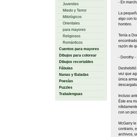
- En marcha
Juveniles
Miedo y Terror
La pequeña
Mitológicos
algo con l
Orientales
hombro.
para mayores
Tenía a Do
Religiosos
encontrado
Románticos
razón de q
Cuentos para mayores
Dibujos para colorear
- Dorothy -
Dibujos recortables
Fábulas
Deshebilló 
vez que agr
Nanas y Baladas
única arma 
Poesías
descargaba.
Puzzles
Trabalenguas
Incluso ant
Éste era ma
nítidamente
con un pico
McGarry le
contrario, 
archivos, u