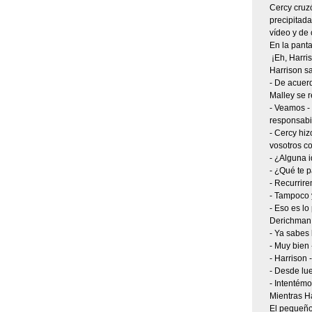
Cercy cruzó
precipitad
vídeo y de 
En la panta
­ ¡Eh, Harr
Harrison sa
- De acuerd
Malley se r
- Veamos -
responsabi
- Cercy hi
vosotros c
- ¿Alguna 
- ¿Qué te p
- Recurrire
- Tampoco 
- Eso es lo
Derichman
- Ya sabes 
- Muy bien 
- Harrison 
- Desde lu
- Intentémo
Mientras Ha
El pequeño