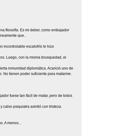
una filosofía. Es mi deber, como embajador
táneamente que..
 incontrolable escalofrío le hizo
tros. Luego, con la misma brusquedad, el
cierta inmunidad diplomática. Acarició uno de
e. No tienen poder suficiente para matarme.
ador fuese tan fácil de matar, pero de todos
y calvo psiquiatra asintió con tristeza.
o. A menos...