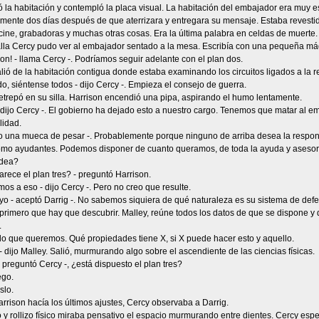
 la habitación y contempló la placa visual. La habitación del embajador era muy e
amente dos días después de que aterrizara y entregara su mensaje. Estaba revestid
cine, grabadoras y muchas otras cosas. Era la última palabra en celdas de muerte.
lla Cercy pudo ver al embajador sentado a la mesa. Escribía con una pequeña máqu
ison! - llama Cercy -. Podríamos seguir adelante con el plan dos.
lió de la habitación contigua donde estaba examinando los circuitos ligados a la 
o, siéntense todos - dijo Cercy -. Empieza el consejo de guerra.
etrepó en su silla. Harrison encendió una pipa, aspirando el humo lentamente.
 dijo Cercy -. El gobierno ha dejado esto a nuestro cargo. Tenemos que matar al 
lidad.
zo una mueca de pesar -. Probablemente porque ninguno de arriba desea la respons
omo ayudantes. Podemos disponer de cuanto queramos, de toda la ayuda y asesor
idea?
arece el plan tres? - preguntó Harrison.
mos a eso - dijo Cercy -. Pero no creo que resulte.
yo - aceptó Darrig -. No sabemos siquiera de qué naturaleza es su sistema de def
 primero que hay que descubrir. Malley, reúne todos los datos de que se dispone y 
.
lo que queremos. Qué propiedades tiene X, si X puede hacer esto y aquello.
- dijo Malley. Salió, murmurando algo sobre el ascendiente de las ciencias físicas.
- preguntó Cercy -, ¿está dispuesto el plan tres?
ego.
slo.
rrison hacía los últimos ajustes, Cercy observaba a Darrig.
 y rollizo físico miraba pensativo el espacio murmurando entre dientes. Cercy es