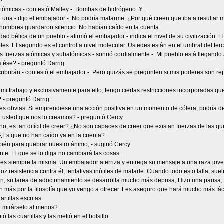
é?
ómicas - contestó Malley -. Bombas de hidrógeno. Y...
 una - dijo el embajador -. No podría matarme. ¿Por qué creen que iba a resultar 
 hombres guardaron silencio. No habían caído en la cuenta.
dad bélica de un pueblo - afirmó el embajador - indica el nivel de su civilización. E
ples. El segundo es el control a nivel molecular. Ustedes están en el umbral del te
as fuerzas atómicas y subatómicas - sonrió cordialmente -. Mi pueblo está llegando a
s ése? - preguntó Darrig.
cubrirán - contestó el embajador -. Pero quizás se pregunten si mis poderes son r
mi trabajo y exclusivamente para ello, tengo ciertas restricciones incorporadas q
 - preguntó Darrig.
es obvias. Si emprendiese una acción positiva en un momento de cólera, podría des
a usted que nos lo creamos? - preguntó Cercy.
no, es tan difícil de creer? ¿No son capaces de creer que existan fuerzas de las 
 ¿Es que no han caído ya en la cuenta?
bién para quebrar nuestro ánimo, - sugirió Cercy.
te. El que se lo diga no cambiará las cosas.
 es siempre la misma. Un embajador aterriza y entrega su mensaje a una raza jove
oz resistencia contra él, tentativas inútiles de matarle. Cuando todo esto falla, s
n, su tarea de adoctrinamiento se desarrolla mucho más deprisa, Hizo una pausa, 
n más por la filosofía que yo vengo a ofrecer. Les aseguro que hará mucho más fácil
artillas escritas.
a mirárselo al menos?
ó las cuartillas y las metió en el bolsillo.