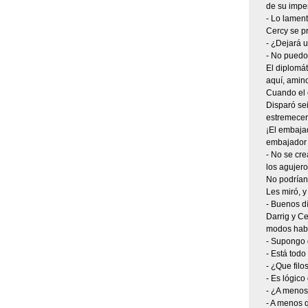
de su imper
- Lo lamen
Cercy se p
- ¿Dejará u
- No puedo.
El diplomát
aquí, amino
Cuando el 
Disparó sei
estremecer
¡El embajad
embajador 
- No se cre
los agujero
No podrían
Les miró, y
- Buenos dí
Darrig y Ce
modos habí
- Supongo q
- Está todo
- ¿Que filo
- Es lógico
- ¿A menos
- A menos q