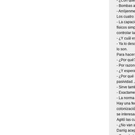
- ¿Con qu
- Bombas at
- Arrójenme
Los cuatro
- La capaci
físicos sim
controlar l
- ¿Y cuál e
- Ya lo des
lo son.
Para hacer 
- ¿Por qué?
- Por razon
- ¿Y esper
- ¿Por qué 
pasividad.
- Sirve tam
- Exactamen
- La norma
Hay una fer
colonizació
se interesa
Agitó las cu
- ¿No van 
Darrig acept