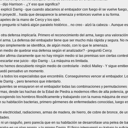
 - dijo Harrison -. ¿Y eso que significa?
 - explicó Darrig - que cuando atacamos al embajador con fuego él se vuelve fuego, 
n proyectil... hasta que desaparece la amenaza y entonces vuelve a su forma.
apeles de la mano de Cercy y los ojeó.
pregunto si habrá algún paralelo histórico... no creo - alzó la cabeza -. Aunque e
 otra defensa implicaría. Primero el reconocimiento del arma, luego una valoració
el arma. La defensa del embajador tiene que ser mucho más rápida y segura. No n
rpo simplemente se identifica, de algún modo, con lo que le amenaza.
ún medio de quebrar esa defensa según el analizador? - preguntó Cercy.
ador afirma claramente que no hay ningún medio si las premisas son ciertas contes
cartar ese juicio - dijo Darrig -. La máquina es limitada.
no hemos descubierto ningún medio de controlarle - indicó Malley - Y sigue emiti
uedó pensativo un momento.
a todos los especialistas que encontréis. Conseguiremos vencer al embajador. Lo s
de Darrig -, pero tenemos que intentarlo.
iguientes se ensayaron en el embajador todas las combinaciones y permutaciones 
rmas, desde las hachas de la Edad de Piedra a modernos rifles de alta potencia, 
ncogiendo los hombros filosóficamente y trabajando con la nueva máquina de escri
n su habitación bacterias, primero gérmenes de enfermedades conocidas, luego esp
n electricidad, radiaciones, armas de madera, de hierro, de cobre de bronce, de ura
idades.
ó ni un rasguño, pero parecía que en su habitación se desarrollase una pelea de b
ajaba en un plan propio, y lo mismo Darrig. El físico interrumpió su trabajo lo sufic