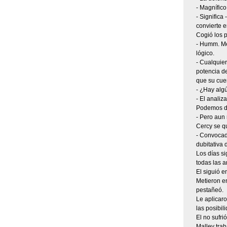
- Magnífico
- Significa
convierte e
Cogió los p
- Humm. Me 
lógico.
- Cualquier
potencia d
que su cue
- ¿Hay alg
- El analiz
Podemos des
- Pero aun 
Cercy se q
- Convocad 
dubitativa 
Los días s
todas las a
El siguió e
Metieron e
pestañeó.
Le aplicaro
las posibil
El no sufri
Malley trab