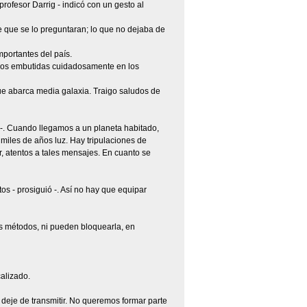
profesor Darrig - indicó con un gesto al
e que se lo preguntaran; lo que no dejaba de
mportantes del país.
manos embutidas cuidadosamente en los
ue abarca media galaxia. Traigo saludos de
-. Cuando llegamos a un planeta habitado,
miles de años luz. Hay tripulaciones de
, atentos a tales mensajes. En cuanto se
s - prosiguió -. Así no hay que equipar
s métodos, ni pueden bloquearla, en
alizado.
 deje de transmitir. No queremos formar parte