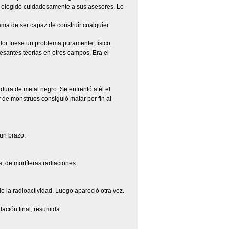
a elegido cuidadosamente a sus asesores. Lo
ama de ser capaz de construir cualquier
dor fuese un problema puramente; físico.
esantes teorías en otros campos. Era el
dura de metal negro. Se enfrentó a él el
de monstruos consiguió matar por fin al
un brazo.
, de mortíferas radiaciones.
 la radioactividad. Luego apareció otra vez.
lación final, resumida.