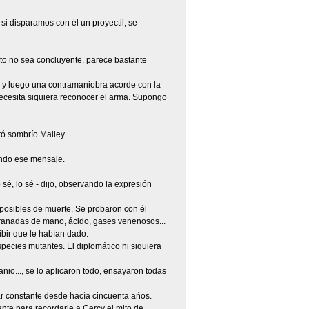
si disparamos con él un proyectil, se
sto no sea concluyente, parece bastante
n y luego una contramaniobra acorde con la
ecesita siquiera reconocer el arma. Supongo
tó sombrío Malley.
endo ese mensaje.
é, lo sé - dijo, observando la expresión
posibles de muerte. Se probaron con él
granadas de mano, ácido, gases venenosos...
bir que le habían dado.
ecies mutantes. El diplomático ni siquiera
nio..., se lo aplicaron todo, ensayaron todas
ar constante desde hacía cincuenta años.
iente para recordarle a Cercy el mito de