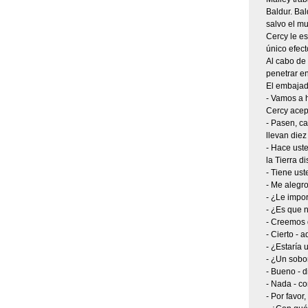
Baldur. Bal
salvo el m
Cercy le es
único efect
Al cabo de
penetrar en
El embajad
- Vamos a h
Cercy acep
- Pasen, ca
llevan diez
- Hace uste
la Tierra d
- Tiene ust
- Me alegro
- ¿Le impo
- ¿Es que 
- Creemos q
- Cierto - 
- ¿Estaría 
- ¿Un sobo
- Bueno - d
- Nada - co
- Por favor