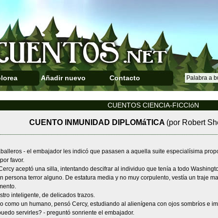
lorea
Añadir nuevo
Contacto
CUENTOS CIENCIA-FICCIóN
CUENTO INMUNIDAD DIPLOMáTICA
(por Robert Sh
aballeros - el embajador les indicó que pasasen a aquella suite especialísima pro
por favor.
Cercy aceptó una silla, intentando descifrar al individuo que tenía a todo Washin
n persona terror alguno. De estatura media y no muy corpulento, vestía un traje m
mento.
stro inteligente, de delicados trazos.
 como un humano, pensó Cercy, estudiando al alienígena con ojos sombríos e im
uedo servirles? - preguntó sonriente el embajador.