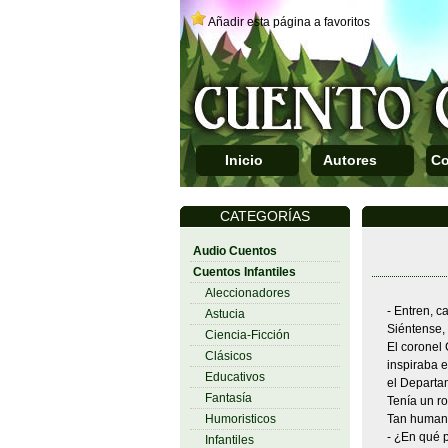
Añadir esta página a favoritos
Inicio
Autores
Co
CATEGORÍAS
Audio Cuentos
Cuentos Infantiles
Aleccionadores
- Entren, c
Astucia
Siéntense, 
Ciencia-Ficción
El coronel 
Clásicos
inspiraba e
Educativos
el Departa
Fantasía
Tenía un ro
Humoristicos
Tan humano
- ¿En qué p
Infantiles