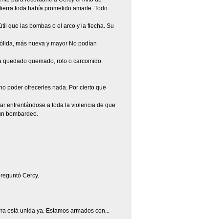
tierra toda había prometido amarle. Todo
il que las bombas o el arco y la flecha. Su
sólida, más nueva y mayor No podían
ía quedado quemado, roto o carcomido.
 no poder ofrecerles nada. Por cierto que
ar enfrentándose a toda la violencia de que
o un bombardeo.
preguntó Cercy.
rra está unida ya. Estamos armados con...