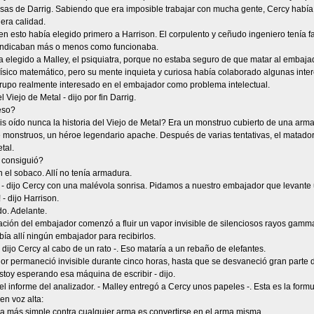
sas de Darrig. Sabiendo que era imposible trabajar con mucha gente, Cercy habí
era calidad.
 esto había elegido primero a Harrison. El corpulento y ceñudo ingeniero tenía f
e indicaban más o menos como funcionaba.
 elegido a Malley, el psiquiatra, porque no estaba seguro de que matar al embaja
físico matemático, pero su mente inquieta y curiosa había colaborado algunas inter
grupo realmente interesado en el embajador como problema intelectual.
 Viejo de Metal - dijo por fin Darrig.
eso?
s oído nunca la historia del Viejo de Metal? Era un monstruo cubierto de una arma
 monstruos, un héroe legendario apache. Después de varias tentativas, el matador 
tal.
 consiguió?
en el sobaco. Allí no tenía armadura.
 - dijo Cercy con una malévola sonrisa. Pidamos a nuestro embajador que levante 
! - dijo Harrison.
o. Adelante.
ación del embajador comenzó a fluir un vapor invisible de silenciosos rayos gamma
ía allí ningún embajador para recibirlos.
- dijo Cercy al cabo de un rato -. Eso mataría a un rebaño de elefantes.
r permaneció invisible durante cinco horas, hasta que se desvaneció gran parte de
stoy esperando esa máquina de escribir - dijo.
 el informe del analizador. - Malley entregó a Cercy unos papeles -. Esta es la formu
en voz alta:
sa más simple contra cualquier arma es convertirse en el arma misma.