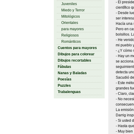
- El presid
Juveniles
científico 
Miedo y Terror
- Desde lue
Mitológicos
ser interes
Orientales
Hacía una s
para mayores
Pero en ca
bolsillos. 
Religiosos
- He venido
Románticos
mi pueblo y
Cuentos para mayores
- ¿Y cómo 
Dibujos para colorear
- Hay un m
Dibujos recortables
se acciona.
Fábulas
seguimient
detecta uno
Nanas y Baladas
Sacudió del
Poesías
- Este méto
Puzzles
grandes fu
Trabalenguas
- Claro, cl
- No neces
consecuenc
La emisión 
Darrig ins
- Si usted 
- Hasta que
- Muy bien 