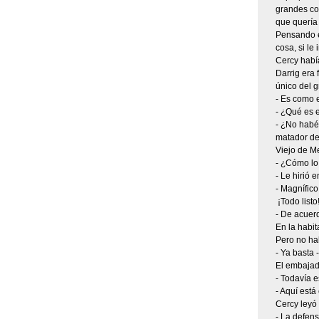
grandes co
que quería 
Pensando en
cosa, si l
Cercy había
Darrig era 
único del 
- Es como el
- ¿Qué es 
- ¿No habéi
matador de
Viejo de Me
- ¿Cómo lo
- Le hirió 
- Magnífico
­ ¡Todo listo
- De acuerd
En la habit
Pero no hab
- Ya basta 
El embajado
- Todavía e
- Aquí está
Cercy leyó 
- La defen