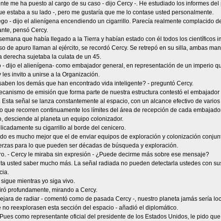
ente me ha puesto al cargo de su caso - dijo Cercy -. He estudiado los informes del 
que estaba a su lado -, pero me gustaría que me lo contase usted personalmente.
go - dijo el alienígena encendiendo un cigarrillo. Parecía realmente complacido d
ante, pensó Cercy.
emana que había llegado a la Tierra y habían estado con él todos los científicos i
so de apuro llaman al ejército, se recordó Cercy. Se retrepó en su silla, ambas 
La derecha sujetaba la culata de un 45.
 - dijo el alienígena- como embajador general, en representación de un imperio q
 les invito a unirse a la Organización.
saben los demás que han encontrado vida inteligente? - preguntó Cercy.
ecanismo de emisión que forma parte de nuestra estructura contestó el embajador 
 Esta señal se lanza constantemente al espacio, con un alcance efectivo de varios 
o que recorren continuamente los límites del área de recepción de cada embajador
, desciende al planeta un equipo colonizador.
icadamente su cigarrillo al borde del cenicero.
do es mucho mejor que el de enviar equipos de exploración y colonización conjunto
erzas para lo que pueden ser décadas de búsqueda y exploración.
aro. - Cercy le miraba sin expresión - ¿Puede decirme más sobre ese mensaje?
ita usted saber mucho más. La señal radiada no pueden detectarla ustedes con su
ia.
sigue mientras yo siga vivo.
piró profundamente, mirando a Cercy.
dejara de radiar - comentó como de pasada Cercy -, nuestro planeta jamás sería loc
 no reexplorasen esta sección del espacio - añadió el diplomático.
Pues como representante oficial del presidente de los Estados Unidos, le pido que