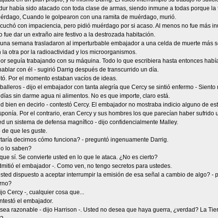
dur había sido atacado con toda clase de armas, siendo inmune a todas porque la 
uérdago, Cuando le golpearon con una ramita de muérdago, murió.
cuchó con impaciencia, pero pidió muérdago por si acaso. Al menos no fue más inút
o fue dar un extraño aire festivo a la destrozada habitación.
 una semana trasladaron al imperturbable embajador a una celda de muerte más 
 la otra por la radioactividad y los microorganismos.
or seguía trabajando con su máquina. Todo lo que escribiera hasta entonces hab
ablar con él - sugirió Darrig después de transcurrido un día.
tó. Por el momento estaban vacíos de ideas.
balleros - dijo el embajador con tanta alegría que Cercy se sintió enfermo - Siento
 días sin darme agua ni alimentos. No es que importe, claro está.
d bien en decirlo - contestó Cercy. El embajador no mostraba indicio alguno de est
isponía. Por el contrario, eran Cercy y sus hombres los que parecían haber sufrid
ed un sistema de defensa magnífico - dijo confidencialmente Malley.
 de que les guste.
rtaría decirnos cómo funciona? - preguntó ingenuamente Darrig.
no lo saben?
ue sí. Se convierte usted en lo que le ataca. ¿No es cierto?
admitió el embajador -. Como ven, no tengo secretos para ustedes.
usted dispuesto a aceptar interrumpir la emisión de esa señal a cambio de algo? - 
rno?
ijo Cercy -, cualquier cosa que...
ntestó el embajador.
, sea razonable - dijo Harrison -. Usted no desea que haya guerra, ¿verdad? La Tie