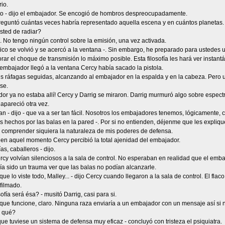
io.
to - dijo el embajador. Se encogió de hombros despreocupadamente.
reguntó cuántas veces habría representado aquella escena y en cuántos planetas.
sted de radiar?
 No tengo ningún control sobre la emisión, una vez activada.
ico se volvió y se acercó a la ventana -. Sin embargo, he preparado para ustedes 
rar el choque de transmisión lo máximo posible. Esta filosofía les hará ver instan
embajador llegó a la ventana Cercy había sacado la pistola.
s ráfagas seguidas, alcanzando al embajador en la espalda y en la cabeza. Pero un
se.
or ya no estaba allí! Cercy y Darrig se miraron. Darrig murmuró algo sobre espec
apareció otra vez.
an - dijo - que va a ser tan fácil. Nosotros los embajadores tenemos, lógicamente, 
s hechos por las balas en la pared -. Por si no entienden, déjenme que les expliqu
 comprender siquiera la naturaleza de mis poderes de defensa.
 en aquel momento Cercy percibió la total ajenidad del embajador.
as, caballeros - dijo.
rcy volvían silenciosos a la sala de control. No esperaban en realidad que el embaj
a sido un trauma ver que las balas no podían alcanzarle.
ue lo viste todo, Malley... - dijo Cercy cuando llegaron a la sala de control. El flaco 
 filmado.
sofía será ésa? - musitó Darrig, casi para si.
 que funcione, claro. Ninguna raza enviaría a un embajador con un mensaje así si n
 qué?
ue tuviese un sistema de defensa muy eficaz - concluyó con tristeza el psiquiatra.