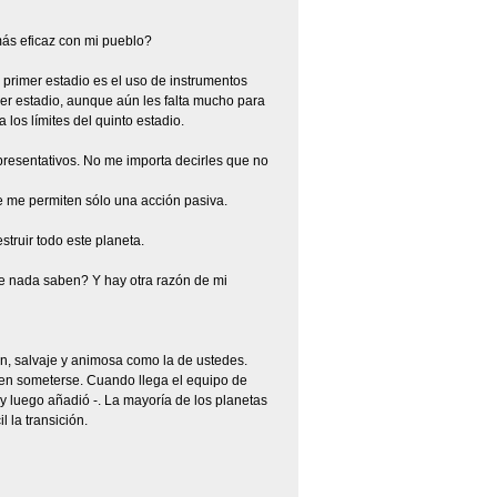
más eficaz con mi pueblo?
l primer estadio es el uso de instrumentos
rcer estadio, aunque aún les falta mucho para
 los límites del quinto estadio.
epresentativos. No me importa decirles que no
ue me permiten sólo una acción pasiva.
truir todo este planeta.
que nada saben? Y hay otra razón de mi
n, salvaje y animosa como la de ustedes.
uelen someterse. Cuando llega el equipo de
y luego añadió -. La mayoría de los planetas
 la transición.