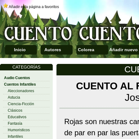
Añadir esta página a favoritos
Inicio
Autores
Colorea
Añadir nuevo
CATEGORÍAS
CU
Audio Cuentos
CUENTO AL 
Cuentos Infantiles
Aleccionadores
Jos
Astucia
Ciencia-Ficción
Clásicos
Educativos
Rojas son nuestras car
Fantasía
Humoristicos
de par en par las puert
Infantiles