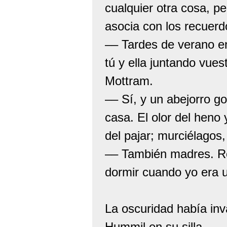
cualquier otra cosa, p
asocia con los recuer
–– Tardes de verano en
tú y ella juntando vues
Mottram.
–– Sí, y un abejorro g
casa. El olor del hen
del pajar; murciélagos
–– También madres. R
dormir cuando yo era 
La oscuridad había inv
Hummil en su silla.