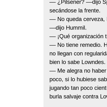
–– ¿Pilsener? ––dijo 
secándose la frente.
–– No queda cerveza, l
––dijo Hummil.
–– ¡Qué organización 
–– No tiene remedio. He
no llegan con regular
bien lo sabe Lowndes.
–– Me alegra no haber
poco, si lo hubiese sa
jugando tan poco cient
burla salvaje contra Low