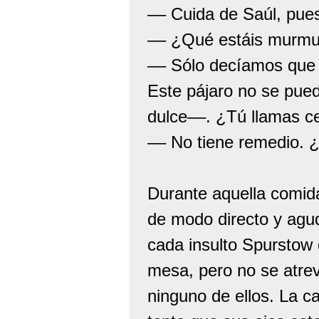
–– Cuida de Saúl, pues
–– ¿Qué estáis murmur
–– Sólo decíamos que 
Este pájaro no se pue
dulce––. ¿Tú llamas c
–– No tiene remedio. 
Durante aquella comida
de modo directo y agud
cada insulto Spurstow 
mesa, pero no se atrev
ninguno de ellos. La c