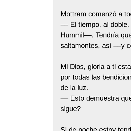
Mottram comenzó a toc
–– El tiempo, al doble.
Hummil––. Tendría que
saltamontes, así ––y 
Mi Dios, gloria a ti es
por todas las bendicio
de la luz.
–– Esto demuestra qu
sigue?
Si de noche estoy tend