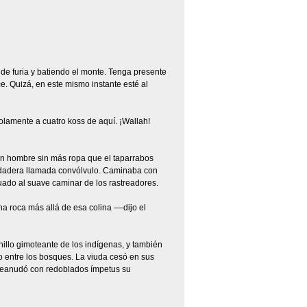
o de furia y batiendo el monte. Tenga presente
e. Quizá, en este mismo instante esté al
olamente a cuatro koss de aquí. ¡Wallah!
un hombre sin más ropa que el taparrabos
redadera llamada convólvulo. Caminaba con
tuado al suave caminar de los rastreadores.
a roca más allá de esa colina ––dijo el
onillo gimoteante de los indígenas, y también
do entre los bosques. La viuda cesó en sus
 reanudó con redoblados ímpetus su