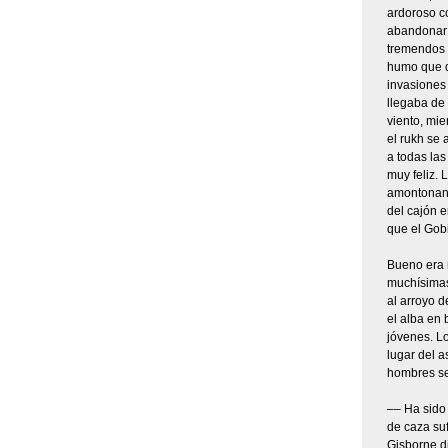
ardoroso co
abandonar 
tremendos c
humo que de
invasiones
llegaba de 
viento, mie
el rukh se 
a todas las
muy feliz. 
amontonand
del cajón 
que el Gob
Bueno era 
muchísimas–
al arroyo d
el alba en
jóvenes. Lo
lugar del a
hombres se
–– Ha sido 
de caza suf
Gisborne di