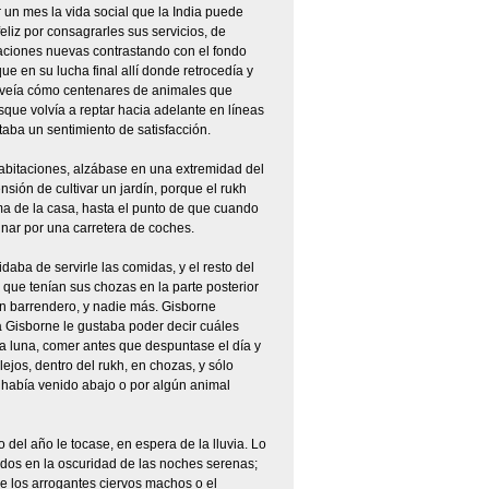
r un mes la vida social que la India puede
eliz por consagrarles sus servicios, de
taciones nuevas contrastando con el fondo
que en su lucha final allí donde retrocedía y
y veía cómo centenares de animales que
sque volvía a reptar hacia adelante en líneas
aba un sentimiento de satisfacción.
abitaciones, alzábase en una extremidad del
ión de cultivar un jardín, porque el rukh
 de la casa, hasta el punto de que cuando
nar por una carretera de coches.
ba de servirle las comidas, y el resto del
ue tenían sus chozas en la parte posterior
n barrendero, y nadie más. Gisborne
a Gisborne le gustaba poder decir cuáles
la luna, comer antes que despuntase el día y
jos, dentro del rukh, en chozas, y sólo
 había venido abajo o por algún animal
el año le tocase, en espera de la lluvia. Lo
idos en la oscuridad de las noches serenas;
 de los arrogantes ciervos machos o el