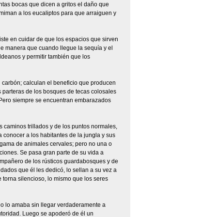
ntas bocas que dicen a gritos el daño que
miman a los eucaliptos para que arraiguen y
iste en cuidar de que los espacios que sirven
de manera que cuando llegue la sequía y el
ldeanos y permitir también que los
n carbón; calculan el beneficio que producen
s parteras de los bosques de tecas colosales
ur. Pero siempre se encuentran embarazados
 caminos trillados y de los puntos normales,
conocer a los habitantes de la jungla y sus
 la gama de animales cervales; pero no una o
ciones. Se pasa gran parte de su vida a
ompañero de los rústicos guardabosques y de
dados que él les dedicó, lo sellan a su vez a
 torna silencioso, lo mismo que los seres
pio lo amaba sin llegar verdaderamente a
 autoridad. Luego se apoderó de él un