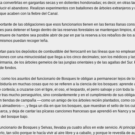
a convertirlas en gargantas secas y en dolientes hondonadas; es decir, en otras ta
ucir el abandono. Realizan experimentos con batallones de árboles extranjeros y 
que acaben con la fiebre del Canal.
rtante de las obligaciones que esos funcionarios tienen en las tierras llanas cons
es para detener el fuego dentro de las reservas forestales se mantengan limpios, 
uere de hambre sea posible abrir de par en par la reserva a los rebaños de los a
 mismos puedan recoger leña.
tan para los depósitos de combustible del ferrocarril en las líneas que no emplea
iones con una minuciosidad que llega a los cinco decimales; son los médicos y la
Birmania, de los árboles gemelos de las junglas orientales y de las agallas del S
 de fondos.
 como los asuntos del funcionario de Bosques le obligan a permanecer lejos de los
iduría en muchas cosas que no se refieren a la ciencia de los bosques: aprende a 
 cortesía; a cruzarse con el tigre, el oso, el leopardo, el perro salvaje y con toda
 tras mucho perseguirlos, sino constantemente y en el cumplimiento de sus obliga
en tiendas de campaña ––como un amigo de los árboles recién plantados, como c
s almadieros––, y llega un día en que los bosques, que muestran el sello de los cui
arca, y deja de cantar las pícaras canciones francesas que aprendió en Nancy y se
 del bosque bajo.
uncionario de Bosques y Selvas, llevaba ya cuatro años en este servicio. Al princi
o, tan sólo porque le hacía vivir al aire libre y a caballo, y porque le revestía de