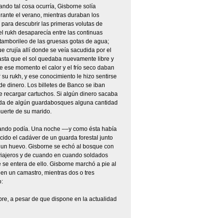
ndo tal cosa ocurría, Gisborne solía
ante el verano, mientras duraban los
para descubrir las primeras volutas de
el rukh desaparecía entre las continuas
tamborileo de las gruesas gotas de agua;
e crujía allí donde se veía sacudida por el
hasta que el sol quedaba nuevamente libre y
e ese momento el calor y el frío seco daban
 su rukh, y ese conocimiento le hizo sentirse
de dinero. Los billetes de Banco se iban
e recargar cartuchos. Si algún dinero sacaba
viuda de algún guardabosques alguna cantidad
uerte de su marido.
ando podía. Una noche ––y como ésta había
cido el cadáver de un guarda forestal junto
de un huevo. Gisborne se echó al bosque con
viajeros y de cuando en cuando soldados
 se entera de ello. Gisborne marchó a pie al
 en un camastro, mientras dos o tres
:
bre, a pesar de que dispone en la actualidad