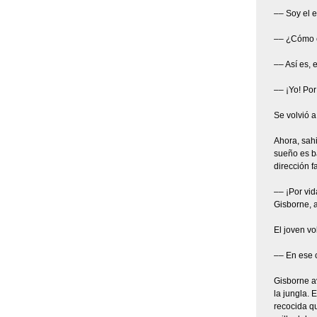
–– Soy el e
–– ¿Cómo es
–– Así es,
–– ¡Yo! Por
Se volvió a
Ahora, sah
sueño es ba
dirección f
–– ¡Por vi
Gisborne, a
El joven vo
–– En ese c
Gisborne av
la jungla. 
recocida q