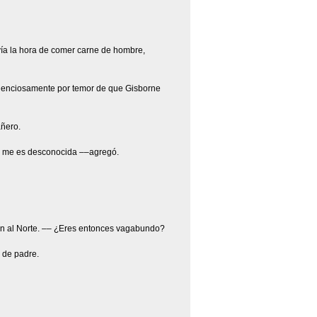
vía la hora de comer carne de hombre,
ilenciosamente por temor de que Gisborne
añero.
ra me es desconocida ––agregó.
ión al Norte. –– ¿Eres entonces vagabundo?
 de padre.