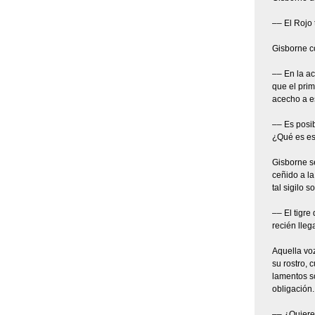
–– El Rojo 
Gisborne c
–– En la ac
que el prim
acecho a e
–– Es posib
¿Qué es es
Gisborne s
ceñido a l
tal sigilo 
–– El tigre
recién lleg
Aquella voz
su rostro, 
lamentos s
obligación.
–– ¿Quiere