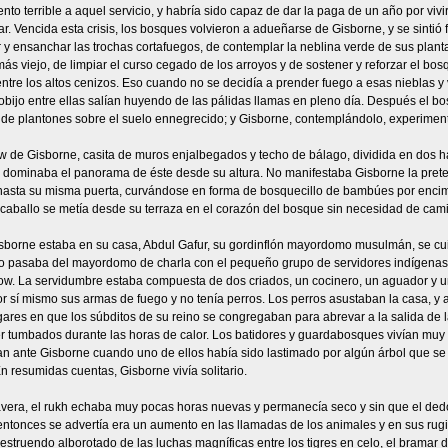
nto terrible a aquel servicio, y habría sido capaz de dar la paga de un año por vivi
r. Vencida esta crisis, los bosques volvieron a adueñarse de Gisborne, y se sintió f
 y ensanchar las trochas cortafuegos, de contemplar la neblina verde de sus plan
 más viejo, de limpiar el curso cegado de los arroyos y de sostener y reforzar el bos
ntre los altos cenizos. Eso cuando no se decidía a prender fuego a esas nieblas 
obijo entre ellas salían huyendo de las pálidas llamas en pleno día. Después el bo
de plantones sobre el suelo ennegrecido; y Gisborne, contemplándolo, experiment
w de Gisborne, casita de muros enjalbegados y techo de bálago, dividida en dos h
 dominaba el panorama de éste desde su altura. No manifestaba Gisborne la pretens
asta su misma puerta, curvándose en forma de bosquecillo de bambúes por encima
caballo se metía desde su terraza en el corazón del bosque sin necesidad de cami
borne estaba en su casa, Abdul Gafur, su gordinflón mayordomo musulmán, se cuida
lo pasaba del mayordomo de charla con el pequeño grupo de servidores indígenas q
ow. La servidumbre estaba compuesta de dos criados, un cocinero, un aguador y u
r sí mismo sus armas de fuego y no tenía perros. Los perros asustaban la casa, y 
gares en que los súbditos de su reino se congregaban para abrevar a la salida de 
tumbados durante las horas de calor. Los batidores y guardabosques vivían muy le
n ante Gisborne cuando uno de ellos había sido lastimado por algún árbol que se
En resumidas cuentas, Gisborne vivía solitario.
vera, el rukh echaba muy pocas horas nuevas y permanecía seco y sin que el dedo d
entonces se advertía era un aumento en las llamadas de los animales y en sus rug
l estruendo alborotado de las luchas magníficas entre los tigres en celo, el bramar