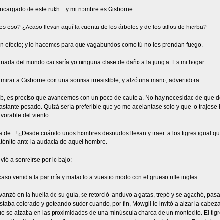
ncargado de este rukh... y mi nombre es Gisborne.
 eso? ¿Acaso llevan aquí la cuenta de los árboles y de los tallos de hierba?
 en efecto; y lo hacemos para que vagabundos como tú no les prendan fuego.
 nada del mundo causaría yo ninguna clase de daño a la jungla. Es mi hogar.
 mirar a Gisborne con una sonrisa irresistible, y alzó una mano, advertidora.
ib, es preciso que avancemos con un poco de cautela. No hay necesidad de que de
stante pesado. Quizá sería preferible que yo me adelantase solo y que lo trajese h
avorable del viento.
da de...! ¿Desde cuándo unos hombres desnudos llevan y traen a los tigres igual 
tónito ante la audacia de aquel hombre.
lvió a sonreírse por lo bajo:
aso venid a la par mía y matadlo a vuestro modo con el grueso rifle inglés.
anzó en la huella de su guía, se retorció, anduvo a gatas, trepó y se agachó, pas
Estaba colorado y goteando sudor cuando, por fin, Mowgli le invitó a alzar la cabe
ue se alzaba en las proximidades de una minúscula charca de un montecito. El tigr