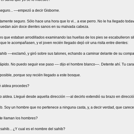
seguro... ––empezó a decir Gisborne.
mente seguro. Sólo hace una hora que lo vi... a ese perro. No le ha llegado toda
quedan aún doce dientes sanos en su malvada cabeza.
s que estaban arrodillados examinando las huellas de los pies se escabulleron s
 que le acompañasen, y el joven recién llegado dejó oír una risita entre dientes:
sahib ––exclamó, y giró sobre sus talones, echando a caminar delante de su comp
rápido. No puedo seguir ese paso –– dijo el hombre blanco––. Detente ahí. Tu ca
posible, porque soy recién llegado a este bosque.
 aldea procedes?
o aldea. Llegué desde aquella dirección ––al decirlo extendió su brazo en direcc
b. Soy un hombre que no pertenece a ninguna casta, y, a decir verdad, que carece
e llaman los hombres?
sahib... ¿Y cual es el nombre del sahib?