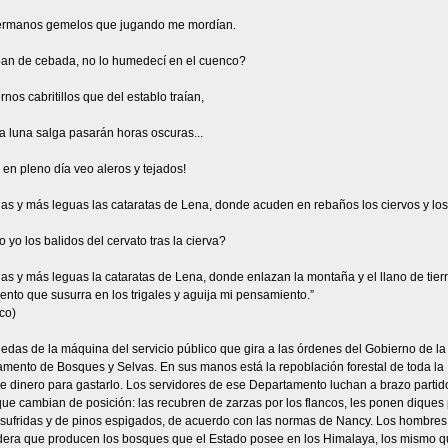
ermanos gemelos que jugando me mordían.
an de cebada, no lo humedecí en el cuenco?
rnos cabritillos que del establo traían,
a luna salga pasarán horas oscuras...
en pleno día veo aleros y tejados!
as y más leguas las cataratas de Lena, donde acuden en rebaños los ciervos y los
yo los balidos del cervato tras la cierva?
as y más leguas la cataratas de Lena, donde enlazan la montaña y el llano de tier
viento que susurra en los trigales y aguija mi pensamiento.”
ico)
uedas de la máquina del servicio público que gira a las órdenes del Gobierno de l
mento de Bosques y Selvas. En sus manos está la repoblación forestal de toda la 
e dinero para gastarlo. Los servidores de ese Departamento luchan a brazo partid
ue cambian de posición: las recubren de zarzas por los flancos, les ponen diques p
 sufridas y de pinos espigados, de acuerdo con las normas de Nancy. Los hombre
dera que producen los bosques que el Estado posee en los Himalaya, los mismo q