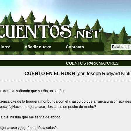
lorea
Añadir nuevo
Contacto
CUENTOS PARA MAYORES
CUENTO EN EL RUKH
(por Joseph Rudyard Kipli
ico dormía, soñando que sueña un sueño.
ceniza cae de la hoguera moribunda con el chasquido que arranca una chispa despre
unda: “¿Nací de mujer acaso, descansé en pecho de madre?
 piel hirsuta que me servía de abrigo.
ujer acaso y jugué de niño a solas?