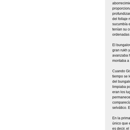
aborrecimie
proporciona
profundizar
del follaje
sucumbía e
tenían su c
ordenadas 
El bungalo
gran rukh y
avanzaba h
montaba a 
Cuando Gis
tiempo se 
del bungal
limpiaba po
eran los lu
permanecer 
comparecía
selvático. 
En la prima
único que 
es decir, e