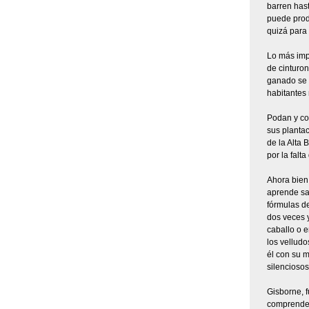
barren hast
puede prod
quizá para 
Lo más impo
de cinturon
ganado se m
habitantes
Podan y cor
sus plantac
de la Alta 
por la falta
Ahora bien:
aprende sab
fórmulas de
dos veces y
caballo o 
los velludo
él con su m
silenciosos
Gisborne, f
comprenderl