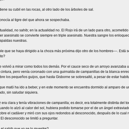
tiene su cubil en las rocas, al otro lado de los árboles de sal.
onocía al tigre del que ahora se sospechaba.
tualidad, no sahib; en la actualidad no. El Rojo irá de un lado para otro, acometid
er asesinato se convierte siempre en triple asesinato. Nuestra sangre los enloquec
spaldas nuestras.
le que se haya dirigido a la choza más próxima dijo otro de los hombres––. Está s
to?
e volvió a mirar como todos los demás. Por el cauce seco de un arroyo avanzaba 
a cintura, pero venía coronado con una guirnalda de campanillas de la blanca en
sobre los pequeños guijos, que hasta Gisborne se sobresaltó, a pesar de estar habi
 que mató ha ido a beber, y en este momento se encuentra dormido al amparo de un
ado, sin saludar siquiera.
 era clara y tenía vibraciones de campanilla; es decir, era totalmente distinta del t
cuando lo alzó al calor del sol, hubiera podido tomarse por el de un ángel extravia
obre el cadáver y miró con sus ojos redondos al desconocido, después de lo cual
 El desconocido se limitó a preguntar.
 el sahib que yo se lo muestre?