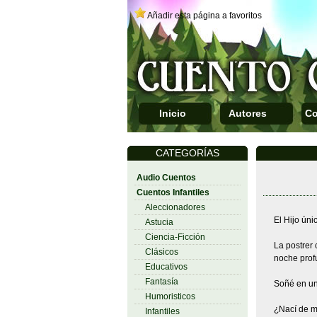
Añadir esta página a favoritos
Inicio
Autores
Co
CATEGORÍAS
Audio Cuentos
Cuentos Infantiles
Aleccionadores
El Hijo ún
Astucia
Ciencia-Ficción
La postrer 
Clásicos
noche prof
Educativos
Fantasía
Soñé en una
Humoristicos
¿Nací de m
Infantiles