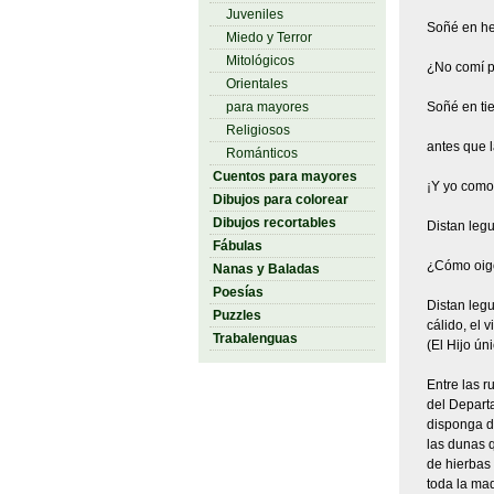
Juveniles
Soñé en h
Miedo y Terror
Mitológicos
¿No comí p
Orientales
para mayores
Soñé en tie
Religiosos
antes que l
Románticos
Cuentos para mayores
¡Y yo como 
Dibujos para colorear
Dibujos recortables
Distan legu
Fábulas
¿Cómo oigo 
Nanas y Baladas
Poesías
Distan legu
Puzzles
cálido, el 
Trabalenguas
(El Hijo ún
Entre las r
del Departa
disponga d
las dunas q
de hierbas
toda la ma