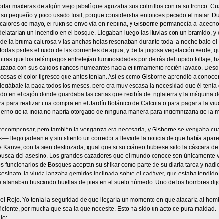
rtar maderas de algún viejo jabalí que aguzaba sus colmillos contra su tronco. Cua
su pequeño y poco usado fusil, porque consideraba entonces pecado el matar. Dur
alores de mayo, el rukh se envolvía en neblina, y Gisborne permanecía al acecho 
latarían un incendio en el bosque. Llegaban luego las lluvias con un bramido, y 
 de la bruma calurosa y las anchas hojas resonaban durante toda la noche bajo el 
todas partes el ruido de las corrientes de agua, y de la jugosa vegetación verde, qu
ntras que los relámpagos entretejían luminosidades por detrás del tupido follaje, 
alzaba con sus cálidos flancos humeantes hacia el firmamento recién lavado. Desd
 cosas el color tigresco que antes tenían. Así es como Gisborne aprendió a conocer
Llegábale la paga todos los meses, pero era muy escasa la necesidad que él tenía 
o en el cajón donde guardaba las cartas que recibía de Inglaterra y la máquina d
era para realizar una compra en el Jardín Botánico de Calcuta o para pagar a la 
ierno de la India no habría otorgado de ninguna manera para indemnizarla de la m
recompensar, pero también la venganza era necesaria, y Gisborne se vengaba cu
– llegó jadeante y sin aliento un corredor a llevarle la noticia de que había apare
e Kanve, con la sien destrozada, igual que si su cráneo hubiese sido la cáscara 
 busca del asesino. Los grandes cazadores que el mundo conoce son únicamente 
s funcionarios de Bosques aceptan su shikar como parte de su diaria tarea y nadie
sesinato: la viuda lanzaba gemidos inclinada sobre el cadáver, que estaba tendido
 afanaban buscando huellas de pies en el suelo húmedo. Uno de los hombres dijo
el Rojo. Yo tenía la seguridad de que llegaría un momento en que atacaría al hom
iciente, por mucha que sea la que necesite. Esto ha sido un acto de pura maldad.
jo: