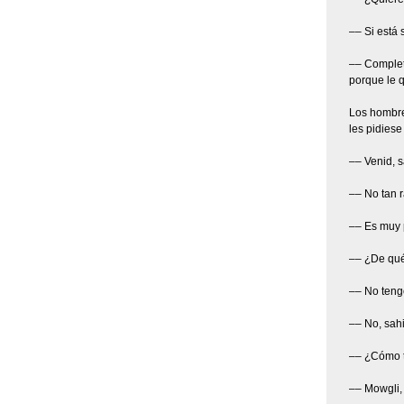
–– Si está 
–– Completa
porque le 
Los hombre
les pidiese
–– Venid, 
–– No tan 
–– Es muy 
–– ¿De qué
–– No teng
–– No, sahi
–– ¿Cómo t
–– Mowgli, 