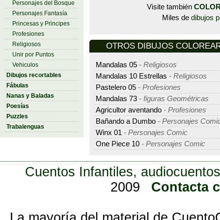
Personajes del Bosque
Visite también
COLOR
Personajes Fantasía
Miles de
dibujos p
Princesas y Principes
Profesiones
Religiosos
OTROS DIBUJOS COLOREAR - 
Unir por Puntos
Mandalas 05
- Religiosos
Vehiculos
Dibujos recortables
Mandalas 10 Estrellas
- Religiosos
Fábulas
Pastelero 05
- Profesiones
Nanas y Baladas
Mandalas 73
- figuras Geométricas
Poesías
Agricultor aventando
- Profesiones
Puzzles
Bañando a Dumbo
- Personajes Comi
Trabalenguas
Winx 01
- Personajes Comic
One Piece 10
- Personajes Comic
Cuentos Infantiles, audiocuentos
2009
Contacta 
La mayoría del material de Cuento