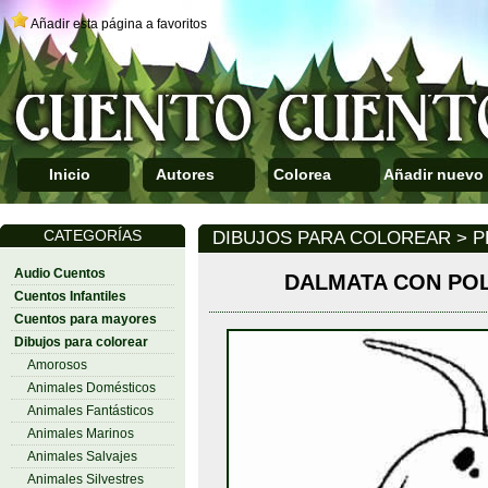
Añadir esta página a favoritos
Inicio
Autores
Colorea
Añadir nuevo
CATEGORÍAS
DIBUJOS PARA COLOREAR > P
Audio Cuentos
DALMATA CON PO
Cuentos Infantiles
Cuentos para mayores
Dibujos para colorear
Amorosos
Animales Domésticos
Animales Fantásticos
Animales Marinos
Animales Salvajes
Animales Silvestres