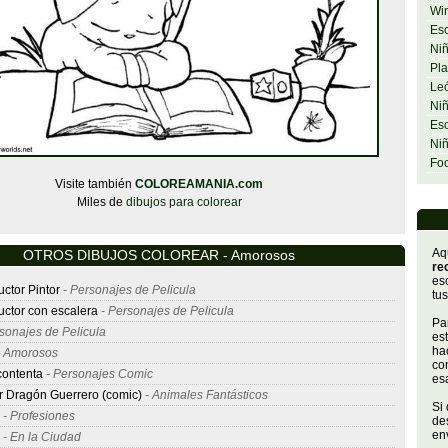
Wi
Esc
Niñ
Pla
Le
Niñ
Esc
Ni
Fo
Visite también
COLOREAMANIA.com
Miles de
dibujos para colorear
Aq
OTROS DIBUJOS COLOREAR - Amorosos
re
es
uctor Pintor
- Personajes de Pelicula
tus
uctor con escalera
- Personajes de Pelicula
Par
sonajes de Pelicula
es
hac
 Amorosos
con
contenta
- Personajes Comic
es
 Dragón Guerrero (comic)
- Animales Fantásticos
Si
- Profesiones
de
env
- En la Ciudad