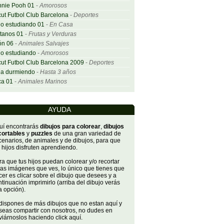
nnie Pooh 01
-
Amorosos
ut Futbol Club Barcelona
-
Deportes
o estudiando 01
-
En Casa
tanos 01
-
Frutas y Verduras
ón 06
-
Animales Salvajes
o estudiando
-
Amorosos
ut Futbol Club Barcelona 2009
-
Deportes
ña durmiendo
-
Hasta 3 años
ca 01
-
Animales Marinos
AYUDA
uí encontrarás
dibujos para colorear
,
dibujos
cortables
y
puzzles
de una gran variedad de
cenarios, de animales y de dibujos, para que
 hijos disfruten aprendiendo.
a que tus hijos puedan colorear y/o recortar
tas imágenes que ves, lo único que tienes que
er es clicar sobre el dibujo que desees y a
tinuación imprimirlo (arriba del dibujo verás
a opción).
 dispones de más dibujos que no estan aquí y
seas compartir con nosotros, no dudes en
iárnoslos haciendo click aquí.