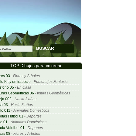
BUSCAR
TOP Dibujos para colorear
res 03
-
Flores y Arboles
lo Kitty en trapecio
-
Personajes Fantasía
efono 05
-
En Casa
uras Geometricas 06
-
figuras Geométricas
eja 002
-
Hasta 3 años
ca 03
-
Hasta 3 años
lo 011
-
Animales Domesticos
otas Futbol 01
-
Deportes
o 01
-
Animales Domésticos
ota Voleibol 01
-
Deportes
sas 08
-
Flores y Arboles