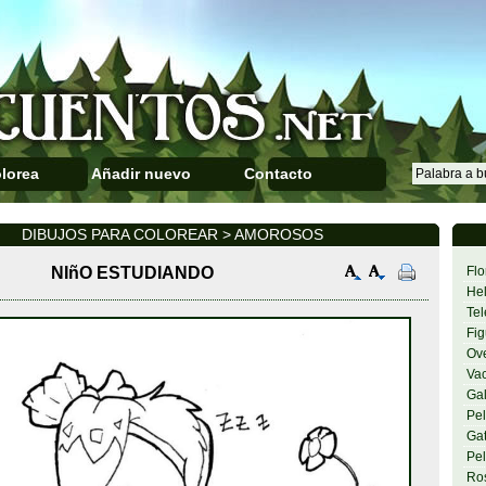
lorea
Añadir nuevo
Contacto
DIBUJOS PARA COLOREAR > AMOROSOS
NIñO ESTUDIANDO
Flo
Hel
Tel
Fig
Ov
Va
Gal
Pel
Gat
Pel
Ro