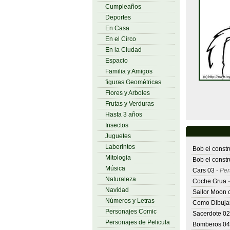
Cumpleaños
Deportes
En Casa
En el Circo
En la Ciudad
Espacio
Familia y Amigos
figuras Geométricas
Flores y Arboles
Frutas y Verduras
Hasta 3 años
Insectos
Juguetes
Laberintos
Bob el constr
Mitologia
Bob el constr
Música
Cars 03
- Per
Naturaleza
Coche Grua
-
Navidad
Sailor Moon 
Números y Letras
Como Dibujar
Personajes Comic
Sacerdote 02
Personajes de Pelicula
Bomberos 04