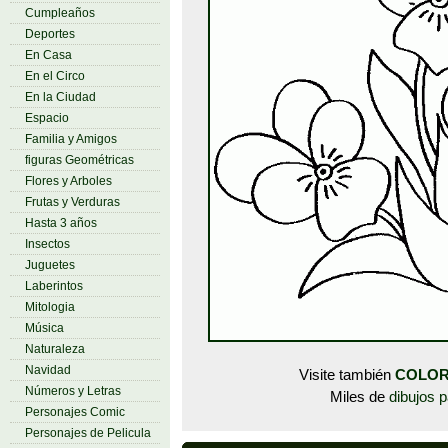
Cumpleaños
Deportes
En Casa
En el Circo
En la Ciudad
Espacio
Familia y Amigos
figuras Geométricas
Flores y Arboles
Frutas y Verduras
Hasta 3 años
Insectos
Juguetes
Laberintos
Mitologia
Música
Naturaleza
Navidad
Visite también
COLOR
Números y Letras
Miles de
dibujos p
Personajes Comic
Personajes de Pelicula