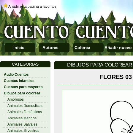
Añadir esta página a favoritos
Inicio
Autores
Colorea
Añadir nuevo
CATEGORÍAS
DIBUJOS PARA COLOREAR 
Audio Cuentos
FLORES 03
Cuentos Infantiles
Cuentos para mayores
Dibujos para colorear
Amorosos
Animales Domésticos
Animales Fantásticos
Animales Marinos
Animales Salvajes
Animales Silvestres