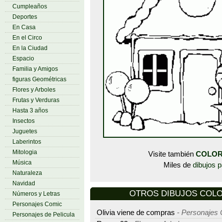
Cumpleaños
Deportes
En Casa
En el Circo
En la Ciudad
Espacio
Familia y Amigos
figuras Geométricas
Flores y Arboles
Frutas y Verduras
Hasta 3 años
Insectos
Juguetes
Laberintos
Mitologia
Visite también
COLOR
Música
Miles de
dibujos p
Naturaleza
Navidad
OTROS DIBUJOS COLOR
Números y Letras
Personajes Comic
Olivia viene de compras
- Personajes
Personajes de Pelicula