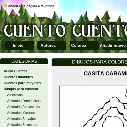
Añadir esta página a favoritos
Inicio
Autores
Colorea
Añadir nuevo
CATEGORÍAS
DIBUJOS PARA COLORE
Audio Cuentos
CASITA CARAM
Cuentos Infantiles
Cuentos para mayores
Dibujos para colorear
Amorosos
Animales Domésticos
Animales Fantásticos
Animales Marinos
Animales Salvajes
Animales Silvestres