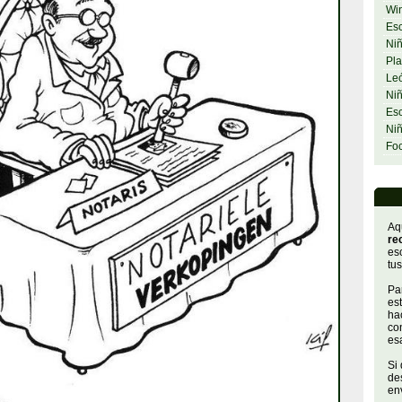
Wi
Esc
Niñ
Pla
Le
Niñ
Esc
Ni
Fo
Aq
re
es
tus
Par
es
hac
con
es
Si
de
env