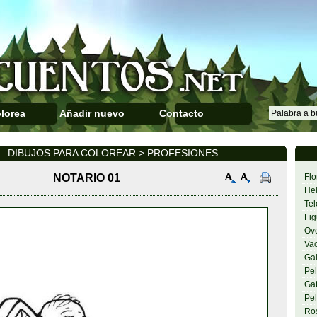
lorea
Añadir nuevo
Contacto
DIBUJOS PARA COLOREAR > PROFESIONES
NOTARIO 01
Flo
Hel
Tel
Fig
Ov
Va
Gal
Pel
Gat
Pel
Ro