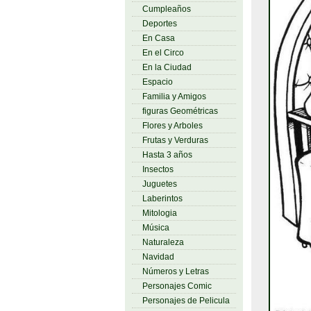
Cumpleaños
Deportes
En Casa
En el Circo
En la Ciudad
Espacio
Familia y Amigos
figuras Geométricas
Flores y Arboles
Frutas y Verduras
Hasta 3 años
Insectos
Juguetes
Laberintos
Mitologia
Música
Naturaleza
Navidad
Números y Letras
Personajes Comic
Personajes de Pelicula