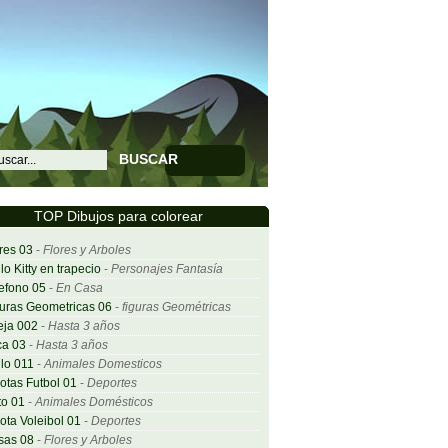
BUSCAR
TOP Dibujos para colorear
res 03
-
Flores y Arboles
lo Kitty en trapecio
-
Personajes Fantasía
efono 05
-
En Casa
uras Geometricas 06
-
figuras Geométricas
eja 002
-
Hasta 3 años
ca 03
-
Hasta 3 años
lo 011
-
Animales Domesticos
otas Futbol 01
-
Deportes
o 01
-
Animales Domésticos
ota Voleibol 01
-
Deportes
sas 08
-
Flores y Arboles