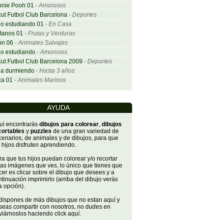
nnie Pooh 01
-
Amorosos
ut Futbol Club Barcelona
-
Deportes
o estudiando 01
-
En Casa
tanos 01
-
Frutas y Verduras
ón 06
-
Animales Salvajes
o estudiando
-
Amorosos
ut Futbol Club Barcelona 2009
-
Deportes
ña durmiendo
-
Hasta 3 años
ca 01
-
Animales Marinos
AYUDA
uí encontrarás
dibujos para colorear
,
dibujos
cortables
y
puzzles
de una gran variedad de
cenarios, de animales y de dibujos, para que
 hijos disfruten aprendiendo.
a que tus hijos puedan colorear y/o recortar
tas imágenes que ves, lo único que tienes que
er es clicar sobre el dibujo que desees y a
tinuación imprimirlo (arriba del dibujo verás
a opción).
 dispones de más dibujos que no estan aquí y
seas compartir con nosotros, no dudes en
iárnoslos haciendo click aquí.