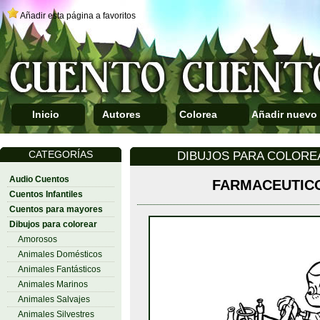
Añadir esta página a favoritos
Inicio
Autores
Colorea
Añadir nuevo
CATEGORÍAS
DIBUJOS PARA COLORE
Audio Cuentos
FARMACEUTICO
Cuentos Infantiles
Cuentos para mayores
Dibujos para colorear
Amorosos
Animales Domésticos
Animales Fantásticos
Animales Marinos
Animales Salvajes
Animales Silvestres