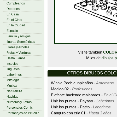
Cumpleaños
Deportes
En Casa
En el Circo
En la Ciudad
Espacio
Familia y Amigos
figuras Geométricas
Flores y Arboles
Visite también
COLOR
Frutas y Verduras
Miles de
dibujos p
Hasta 3 años
Insectos
Juguetes
OTROS DIBUJOS COLORE
Laberintos
Mitologia
Winnie Pooh cunpleaños
- Amorosos
Música
Medico 02
- Profesiones
Naturaleza
Elefante haciendo malabares
- En el C
Navidad
Unir los puntos - Payaso
- Laberintos
Números y Letras
Unir los puntos - Patito
- Laberintos
Personajes Comic
Canguro con cria 01
- Hasta 3 años
Personajes de Pelicula