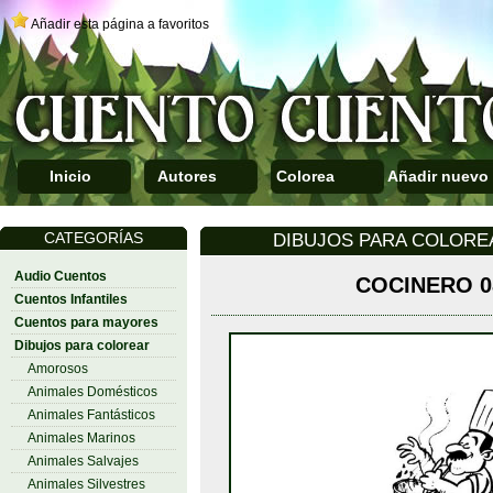
Añadir esta página a favoritos
Inicio
Autores
Colorea
Añadir nuevo
CATEGORÍAS
DIBUJOS PARA COLORE
Audio Cuentos
COCINERO 0
Cuentos Infantiles
Cuentos para mayores
Dibujos para colorear
Amorosos
Animales Domésticos
Animales Fantásticos
Animales Marinos
Animales Salvajes
Animales Silvestres