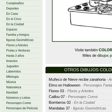
Cumpleaños
Deportes
En Casa
En el Circo
En la Ciudad
Espacio
Familia y Amigos
figuras Geométricas
Flores y Arboles
Visite también
COLOR
Frutas y Verduras
Miles de
dibujos p
Hasta 3 años
Insectos
Juguetes
OTROS DIBUJOS COLORE
Laberintos
Mitologia
Muñeco de Nieve recibe zanahoria
- A
Música
Elmo en Halloween
- Personajes Fanta
Naturaleza
Flores 03
- Flores y Arboles
Navidad
Caillou 07
- Personajes Comic
Números y Letras
Bomberos 02
- En la Ciudad
Personajes Comic
Mandalas 37
- figuras Geométricas
Personajes de Pelicula