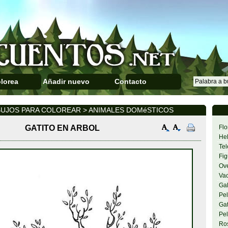
lorea
Añadir nuevo
Contacto
BUJOS PARA COLOREAR > ANIMALES DOMéSTICOS
GATITO EN ARBOL
Flo
Hel
Tel
Fig
Ov
Va
Gal
Pel
Gat
Pel
Ro