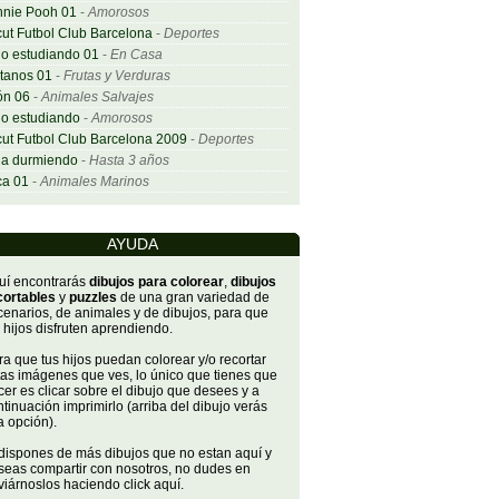
nnie Pooh 01
-
Amorosos
ut Futbol Club Barcelona
-
Deportes
o estudiando 01
-
En Casa
tanos 01
-
Frutas y Verduras
ón 06
-
Animales Salvajes
o estudiando
-
Amorosos
ut Futbol Club Barcelona 2009
-
Deportes
ña durmiendo
-
Hasta 3 años
ca 01
-
Animales Marinos
AYUDA
uí encontrarás
dibujos para colorear
,
dibujos
cortables
y
puzzles
de una gran variedad de
cenarios, de animales y de dibujos, para que
 hijos disfruten aprendiendo.
a que tus hijos puedan colorear y/o recortar
tas imágenes que ves, lo único que tienes que
er es clicar sobre el dibujo que desees y a
tinuación imprimirlo (arriba del dibujo verás
a opción).
 dispones de más dibujos que no estan aquí y
seas compartir con nosotros, no dudes en
iárnoslos haciendo click aquí.