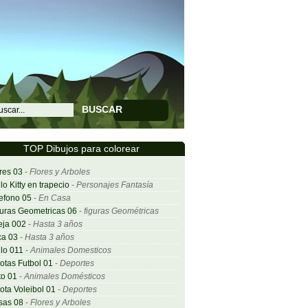
BUSCAR
TOP Dibujos para colorear
res 03
-
Flores y Arboles
lo Kitty en trapecio
-
Personajes Fantasía
efono 05
-
En Casa
uras Geometricas 06
-
figuras Geométricas
eja 002
-
Hasta 3 años
ca 03
-
Hasta 3 años
lo 011
-
Animales Domesticos
otas Futbol 01
-
Deportes
o 01
-
Animales Domésticos
ota Voleibol 01
-
Deportes
sas 08
-
Flores y Arboles