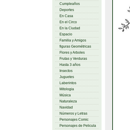
Cumpleaños
Deportes
En Casa
En el Circo
En la Ciudad
Espacio
Familia y Amigos
figuras Geométricas
Flores y Arboles
Frutas y Verduras
Hasta 3 años
Insectos
Juguetes
Laberintos
Mitologia
Música
Naturaleza
Navidad
Números y Letras
Personajes Comic
Personajes de Pelicula