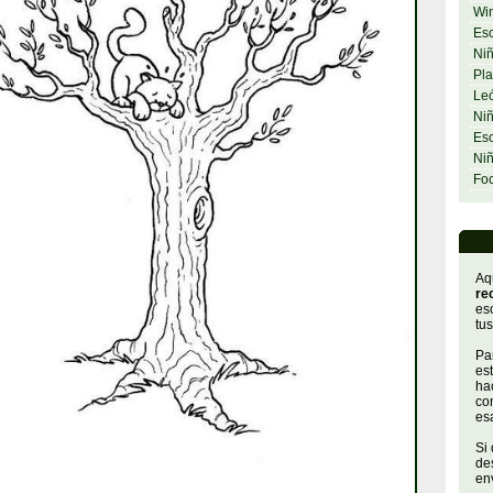
Wi
Esc
Niñ
Pla
Le
Niñ
Esc
Ni
Fo
Aq
re
es
tus
Par
es
hac
con
es
Si
de
env