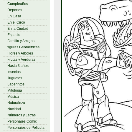
Cumpleaños
Deportes
En Casa
En el Circo
En la Ciudad
Espacio
Familia y Amigos
figuras Geométricas
Flores y Arboles
Frutas y Verduras
Hasta 3 años
Insectos
Juguetes
Laberintos
Mitologia
Música
Naturaleza
Navidad
Números y Letras
Personajes Comic
Personajes de Pelicula