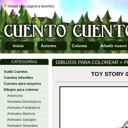
Añadir esta página a favoritos
Inicio
Autores
Colorea
Añadir nuevo
CATEGORÍAS
DIBUJOS PARA COLOREAR > P
Audio Cuentos
TOY STORY 
Cuentos Infantiles
Cuentos para mayores
Dibujos para colorear
Amorosos
Animales Domésticos
Animales Fantásticos
Animales Marinos
Animales Salvajes
Animales Silvestres