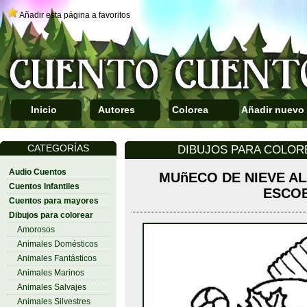
Añadir esta página a favoritos
Inicio
Autores
Colorea
Añadir nuevo
CATEGORÍAS
DIBUJOS PARA COLO
Audio Cuentos
MUñECO DE NIEVE A
Cuentos Infantiles
ESCO
Cuentos para mayores
Dibujos para colorear
Amorosos
Animales Domésticos
Animales Fantásticos
Animales Marinos
Animales Salvajes
Animales Silvestres