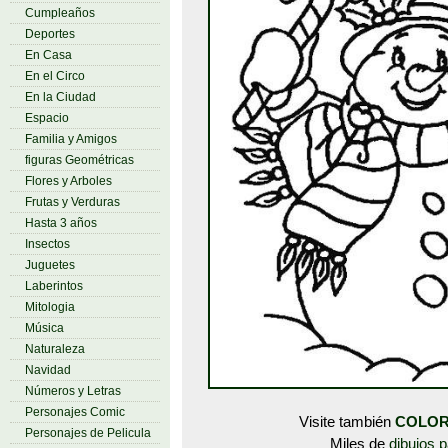
Cumpleaños
Deportes
En Casa
En el Circo
En la Ciudad
Espacio
Familia y Amigos
figuras Geométricas
Flores y Arboles
Frutas y Verduras
Hasta 3 años
Insectos
Juguetes
Laberintos
Mitologia
Música
Naturaleza
Navidad
Números y Letras
Personajes Comic
Visite también
COLOR
Personajes de Pelicula
Miles de
dibujos p