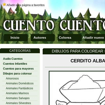
Añadir esta página a favoritos
Inicio
Autores
Colorea
Añadir nuevo
CATEGORÍAS
DIBUJOS PARA COLOREAR
Audio Cuentos
CERDITO ALBA
Cuentos Infantiles
Cuentos para mayores
Dibujos para colorear
Amorosos
Animales Domésticos
Animales Fantásticos
Animales Marinos
Animales Salvajes
Animales Silvestres