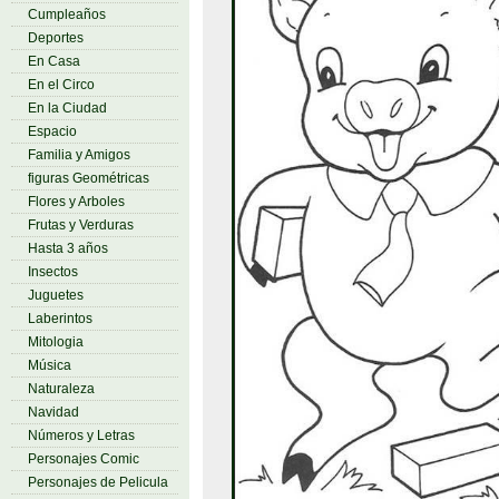
Cumpleaños
Deportes
En Casa
En el Circo
En la Ciudad
Espacio
Familia y Amigos
figuras Geométricas
Flores y Arboles
Frutas y Verduras
Hasta 3 años
Insectos
Juguetes
Laberintos
Mitologia
Música
Naturaleza
Navidad
Números y Letras
Personajes Comic
Personajes de Pelicula