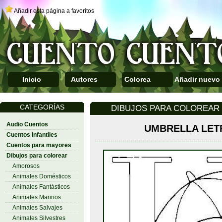
Añadir esta página a favoritos
Inicio
Autores
Colorea
Añadir nuevo
CATEGORÍAS
DIBUJOS PARA COLOREAR 
Audio Cuentos
UMBRELLA LET
Cuentos Infantiles
Cuentos para mayores
Dibujos para colorear
Amorosos
Animales Domésticos
Animales Fantásticos
Animales Marinos
Animales Salvajes
Animales Silvestres