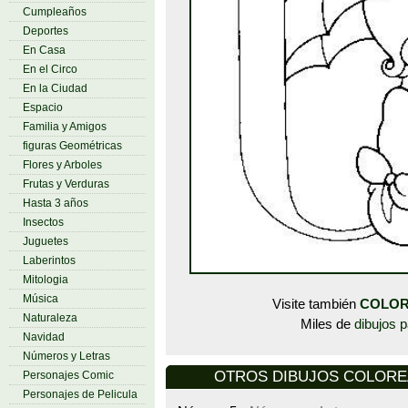
Cumpleaños
Deportes
En Casa
En el Circo
En la Ciudad
Espacio
Familia y Amigos
figuras Geométricas
Flores y Arboles
Frutas y Verduras
Hasta 3 años
Insectos
Juguetes
Laberintos
Mitologia
Música
Visite también
COLOR
Naturaleza
Miles de
dibujos p
Navidad
Números y Letras
OTROS DIBUJOS COLOREAR
Personajes Comic
Personajes de Pelicula