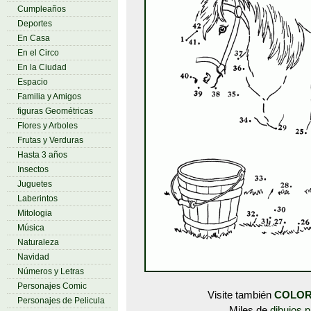
Cumpleaños
Deportes
En Casa
En el Circo
En la Ciudad
Espacio
Familia y Amigos
figuras Geométricas
Flores y Arboles
Frutas y Verduras
Hasta 3 años
Insectos
Juguetes
Laberintos
Mitologia
Música
Naturaleza
Navidad
Números y Letras
Personajes Comic
Visite también
COLOR
Personajes de Pelicula
Miles de
dibujos p