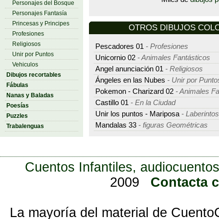
Personajes del Bosque
Personajes Fantasía
Princesas y Principes
OTROS DIBUJOS COLOR
Profesiones
Religiosos
Pescadores 01
- Profesiones
Unir por Puntos
Unicornio 02
- Animales Fantásticos
Vehiculos
Angel anunciación 01
- Religiosos
Dibujos recortables
Ángeles en las Nubes
- Unir por Punto
Fábulas
Pokemon - Charizard 02
- Animales Fa
Nanas y Baladas
Castillo 01
- En la Ciudad
Poesías
Unir los puntos - Mariposa
- Laberintos
Puzzles
Mandalas 33
- figuras Geométricas
Trabalenguas
Cuentos Infantiles, audiocuentos
2009
Contacta 
La mayoría del material de Cuento