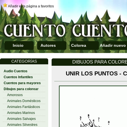
Añadir esta página a favoritos
Inicio
Autores
Colorea
Añadir nuevo
CATEGORÍAS
DIBUJOS PARA COLORE
Audio Cuentos
UNIR LOS PUNTOS - 
Cuentos Infantiles
Cuentos para mayores
Dibujos para colorear
Amorosos
Animales Domésticos
Animales Fantásticos
Animales Marinos
Animales Salvajes
Animales Silvestres