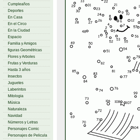
Cumpleaños
Deportes
En Casa
En el Circo
En la Ciudad
Espacio
Familia y Amigos
figuras Geométricas
Flores y Arboles
Frutas y Verduras
Hasta 3 años
Insectos
Juguetes
Laberintos
Mitologia
Música
Naturaleza
Navidad
Números y Letras
Personajes Comic
Personajes de Pelicula