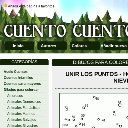
Añadir esta página a favoritos
Inicio
Autores
Colorea
Añadir nuevo
CATEGORÍAS
DIBUJOS PARA COLORE
Audio Cuentos
UNIR LOS PUNTOS - 
Cuentos Infantiles
NIEV
Cuentos para mayores
Dibujos para colorear
Amorosos
Animales Domésticos
Animales Fantásticos
Animales Marinos
Animales Salvajes
Animales Silvestres