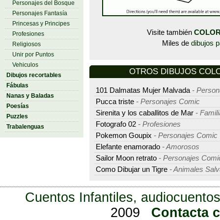
Personajes del Bosque
Personajes Fantasía
Princesas y Principes
Visite también
COLOR
Profesiones
Miles de
dibujos p
Religiosos
Unir por Puntos
Vehiculos
OTROS DIBUJOS COLOR
Dibujos recortables
Fábulas
101 Dalmatas Mujer Malvada
- Persona
Nanas y Baladas
Pucca triste
- Personajes Comic
Poesías
Sirenita y los caballitos de Mar
- Famil
Puzzles
Fotografo 02
- Profesiones
Trabalenguas
Pokemon Goupix
- Personajes Comic
Elefante enamorado
- Amorosos
Sailor Moon retrato
- Personajes Comi
Como Dibujar un Tigre
- Animales Salv
Cuentos Infantiles, audiocuentos
2009
Contacta 