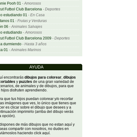
nnie Pooh 01
-
Amorosos
ut Futbol Club Barcelona
-
Deportes
o estudiando 01
-
En Casa
tanos 01
-
Frutas y Verduras
ón 06
-
Animales Salvajes
o estudiando
-
Amorosos
ut Futbol Club Barcelona 2009
-
Deportes
ña durmiendo
-
Hasta 3 años
ca 01
-
Animales Marinos
AYUDA
uí encontrarás
dibujos para colorear
,
dibujos
cortables
y
puzzles
de una gran variedad de
cenarios, de animales y de dibujos, para que
 hijos disfruten aprendiendo.
a que tus hijos puedan colorear y/o recortar
tas imágenes que ves, lo único que tienes que
er es clicar sobre el dibujo que desees y a
tinuación imprimirlo (arriba del dibujo verás
a opción).
 dispones de más dibujos que no estan aquí y
seas compartir con nosotros, no dudes en
iárnoslos haciendo click aquí.