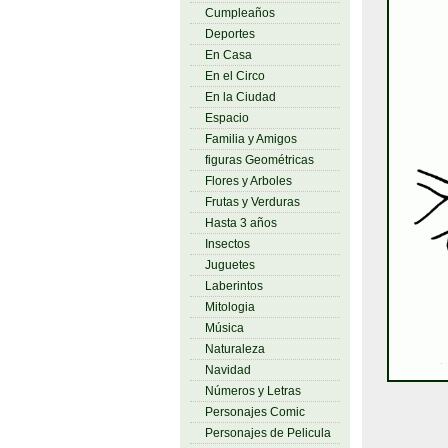
Cumpleaños
Deportes
En Casa
En el Circo
En la Ciudad
Espacio
Familia y Amigos
figuras Geométricas
Flores y Arboles
Frutas y Verduras
Hasta 3 años
Insectos
Juguetes
Laberintos
Mitologia
Música
Naturaleza
Navidad
Números y Letras
Personajes Comic
Personajes de Pelicula