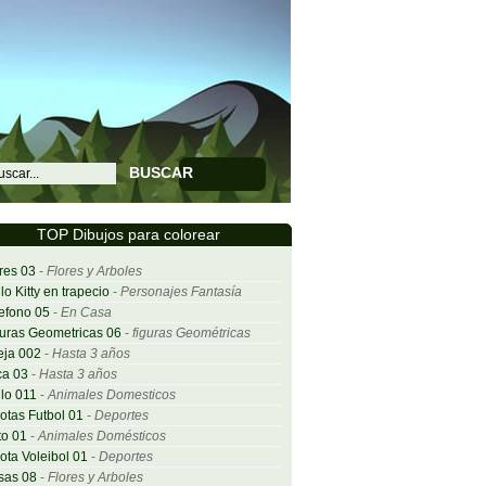
BUSCAR
TOP Dibujos para colorear
res 03
-
Flores y Arboles
lo Kitty en trapecio
-
Personajes Fantasía
efono 05
-
En Casa
uras Geometricas 06
-
figuras Geométricas
eja 002
-
Hasta 3 años
ca 03
-
Hasta 3 años
lo 011
-
Animales Domesticos
otas Futbol 01
-
Deportes
o 01
-
Animales Domésticos
ota Voleibol 01
-
Deportes
sas 08
-
Flores y Arboles