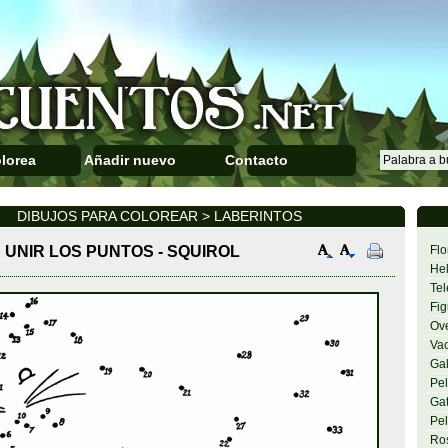
lorea
Añadir nuevo
Contacto
DIBUJOS PARA COLOREAR > LABERINTOS
UNIR LOS PUNTOS - SQUIROL
Flo
Hel
Tel
Fig
Ov
Va
Gal
Pel
Gat
Pel
Ro