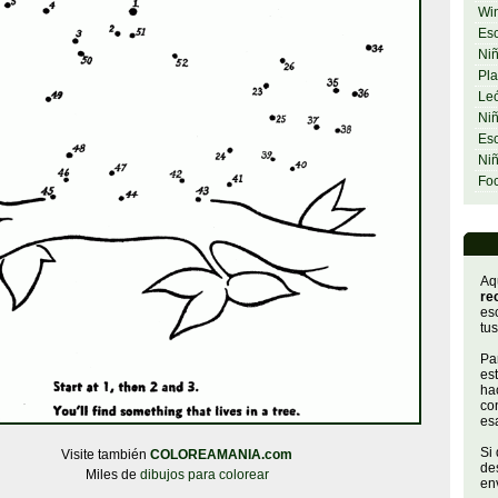
Wi
Esc
Niñ
Pla
Le
Niñ
Esc
Ni
Fo
Aq
re
es
tus
Par
es
hac
con
es
Si
Visite también
COLOREAMANIA.com
de
Miles de
dibujos para colorear
env