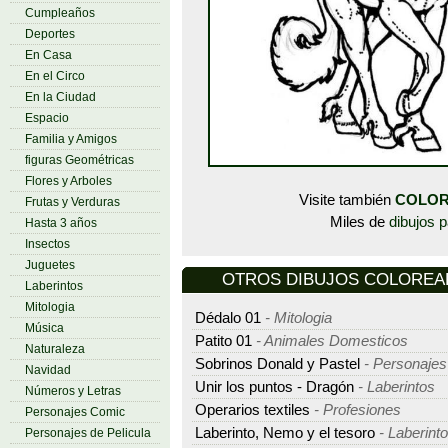
Cumpleaños
Deportes
En Casa
En el Circo
En la Ciudad
Espacio
Familia y Amigos
figuras Geométricas
Flores y Arboles
Visite también
COLOR
Frutas y Verduras
Miles de
dibujos p
Hasta 3 años
Insectos
Juguetes
OTROS DIBUJOS COLOREAR -
Laberintos
Mitologia
Dédalo 01
- Mitologia
Música
Patito 01
- Animales Domesticos
Naturaleza
Sobrinos Donald y Pastel
- Personaje
Navidad
Unir los puntos - Dragón
- Laberintos
Números y Letras
Operarios textiles
- Profesiones
Personajes Comic
Laberinto, Nemo y el tesoro
- Laberint
Personajes de Pelicula