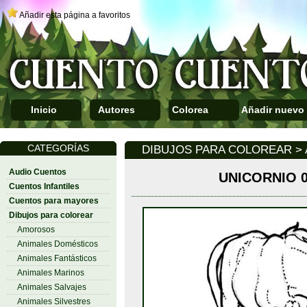
Añadir esta página a favoritos
Inicio
Autores
Colorea
Añadir nuevo
CATEGORÍAS
DIBUJOS PARA COLOREAR > 
Audio Cuentos
UNICORNIO 
Cuentos Infantiles
Cuentos para mayores
Dibujos para colorear
Amorosos
Animales Domésticos
Animales Fantásticos
Animales Marinos
Animales Salvajes
Animales Silvestres