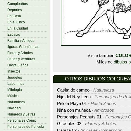
Cumpleaños
Deportes
En Casa
En el Circo
En la Ciudad
Espacio
Familia y Amigos
figuras Geométricas
Flores y Arboles
Visite también
COLOR
Frutas y Verduras
Miles de
dibujos p
Hasta 3 años
Insectos
Juguetes
OTROS DIBUJOS COLOREAR -
Laberintos
Mitologia
Casita de campo
- Naturaleza
Música
Hijo del Rey Leon
- Personajes de Peli
Naturaleza
Pelota Playa 01
- Hasta 3 años
Navidad
Niña con muñeca
- Amorosos
Números y Letras
Personajes Peanuts 01
- Personajes 
Personajes Comic
Girasoles 02
- Flores y Arboles
Personajes de Pelicula
Cabrita 02
- Animales Domésticos