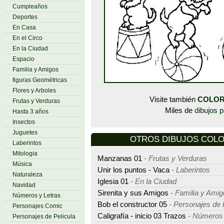
Cumpleaños
Deportes
En Casa
En el Circo
En la Ciudad
Espacio
Familia y Amigos
figuras Geométricas
Flores y Arboles
Visite también
COLOR
Frutas y Verduras
Miles de
dibujos p
Hasta 3 años
Insectos
Juguetes
OTROS DIBUJOS COLORE
Laberintos
Mitologia
Manzanas 01
- Frutas y Verduras
Música
Unir los puntos - Vaca
- Laberintos
Naturaleza
Iglesia 01
- En la Ciudad
Navidad
Sirenita y sus Amigos
- Familia y Ami
Números y Letras
Bob el constructor 05
- Personajes de 
Personajes Comic
Caligrafía - inicio 03 Trazos
- Números 
Personajes de Pelicula