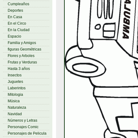
Cumpleaños
Deportes
En Casa
En el Circo
En la Ciudad
Espacio
Familia y Amigos
figuras Geométricas
Flores y Arboles
Frutas y Verduras
Hasta 3 años
Insectos
Juguetes
Laberintos
Mitologia
Música
Naturaleza
Navidad
Números y Letras
Personajes Comic
Personajes de Pelicula