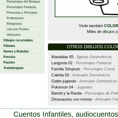
Personajes del Bosque
Personajes Fantasía
Princesas y Principes
Profesiones
Religiosos
Visite también
COLOR
Unir por Puntos
Miles de
dibujos p
Vehiculos
Dibujos recortables
Fábulas
OTROS DIBUJOS COLORE
Nanas y Baladas
Mandalas 65
- figuras Geométricas
Poesías
Puzzles
Langosta 02
- Personajes Fantasía
Trabalenguas
Familia Simpson
- Personajes Comic
Cabrita 03
- Animales Domésticos
Gatito jugando
- Animales Domésticos
Pokemon 04
- Juguetes
Bambi y la Ranita
- Personajes de Peli
Dinosaurios con monos
- Animales Fan
Cuentos Infantiles, audiocuentos