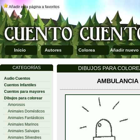
Añadir esta página a favoritos
Inicio
Autores
Colorea
Añadir nuevo
CATEGORÍAS
DIBUJOS PARA COLOREA
Audio Cuentos
AMBULANCIA 
Cuentos Infantiles
Cuentos para mayores
Dibujos para colorear
Amorosos
Animales Domésticos
Animales Fantásticos
Animales Marinos
Animales Salvajes
Animales Silvestres