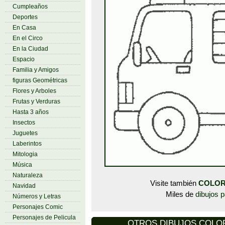
Cumpleaños
Deportes
En Casa
En el Circo
En la Ciudad
Espacio
Familia y Amigos
figuras Geométricas
Flores y Arboles
Frutas y Verduras
Hasta 3 años
Insectos
Juguetes
Laberintos
Mitologia
Música
Naturaleza
Visite también
COLOR
Navidad
Miles de
dibujos p
Números y Letras
Personajes Comic
Personajes de Pelicula
OTROS DIBUJOS COLORE