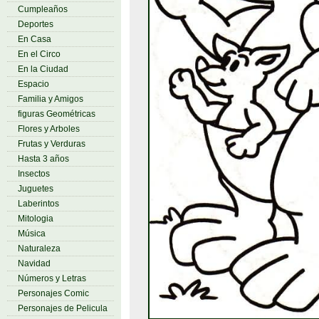
Cumpleaños
Deportes
En Casa
En el Circo
En la Ciudad
Espacio
Familia y Amigos
figuras Geométricas
Flores y Arboles
Frutas y Verduras
Hasta 3 años
Insectos
Juguetes
Laberintos
Mitologia
Música
Naturaleza
Navidad
Números y Letras
Personajes Comic
Personajes de Pelicula