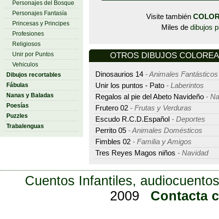
Personajes del Bosque
Personajes Fantasía
Visite también
COLOR
Princesas y Principes
Miles de
dibujos p
Profesiones
Religiosos
OTROS DIBUJOS COLOREAR -
Unir por Puntos
Vehiculos
Dinosaurios 14
- Animales Fantásticos
Dibujos recortables
Fábulas
Unir los puntos - Pato
- Laberintos
Nanas y Baladas
Regalos al pie del Abeto Navideño
- N
Poesías
Frutero 02
- Frutas y Verduras
Puzzles
Escudo R.C.D.Español
- Deportes
Trabalenguas
Perrito 05
- Animales Domésticos
Fimbles 02
- Familia y Amigos
Tres Reyes Magos niños
- Navidad
Cuentos Infantiles, audiocuentos
2009
Contacta 