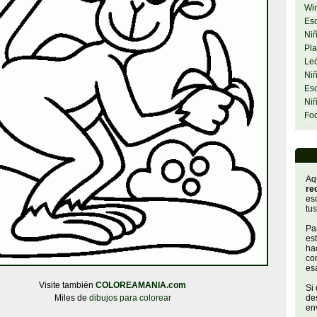
Wi
Esc
Niñ
Pla
Le
Niñ
Esc
Ni
Fo
Aq
re
es
tus
Par
es
hac
con
es
Visite también
COLOREAMANIA.com
Si
Miles de
dibujos para colorear
de
env