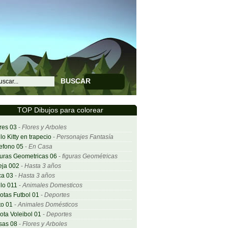
BUSCAR
TOP Dibujos para colorear
res 03
-
Flores y Arboles
lo Kitty en trapecio
-
Personajes Fantasía
efono 05
-
En Casa
uras Geometricas 06
-
figuras Geométricas
eja 002
-
Hasta 3 años
ca 03
-
Hasta 3 años
lo 011
-
Animales Domesticos
otas Futbol 01
-
Deportes
o 01
-
Animales Domésticos
ota Voleibol 01
-
Deportes
sas 08
-
Flores y Arboles