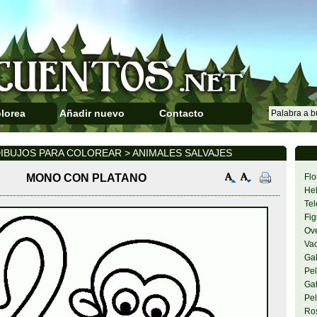
lorea
Añadir nuevo
Contacto
IBUJOS PARA COLOREAR > ANIMALES SALVAJES
MONO CON PLATANO
Flo
Hel
Tel
Fig
Ov
Va
Gal
Pel
Gat
Pel
Ro