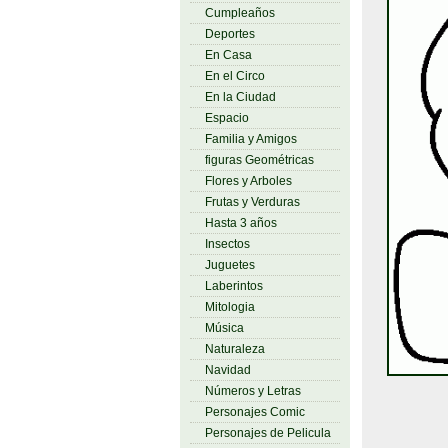
Cumpleaños
Deportes
En Casa
En el Circo
En la Ciudad
Espacio
Familia y Amigos
figuras Geométricas
Flores y Arboles
Frutas y Verduras
Hasta 3 años
Insectos
Juguetes
Laberintos
Mitologia
Música
Naturaleza
Navidad
Números y Letras
Personajes Comic
Personajes de Pelicula