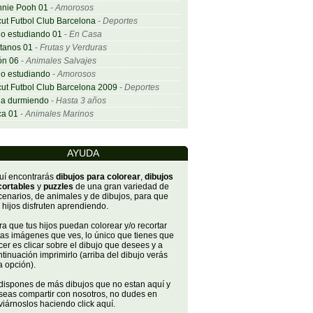
nnie Pooh 01
-
Amorosos
ut Futbol Club Barcelona
-
Deportes
o estudiando 01
-
En Casa
tanos 01
-
Frutas y Verduras
ón 06
-
Animales Salvajes
o estudiando
-
Amorosos
ut Futbol Club Barcelona 2009
-
Deportes
ña durmiendo
-
Hasta 3 años
ca 01
-
Animales Marinos
AYUDA
uí encontrarás
dibujos para colorear
,
dibujos
cortables
y
puzzles
de una gran variedad de
cenarios, de animales y de dibujos, para que
 hijos disfruten aprendiendo.
a que tus hijos puedan colorear y/o recortar
tas imágenes que ves, lo único que tienes que
er es clicar sobre el dibujo que desees y a
tinuación imprimirlo (arriba del dibujo verás
a opción).
 dispones de más dibujos que no estan aquí y
seas compartir con nosotros, no dudes en
iárnoslos haciendo click aquí.