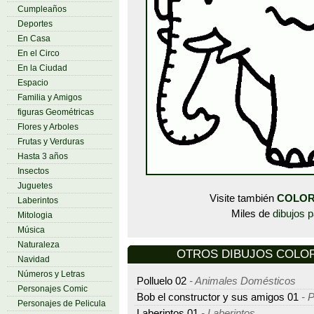
Cumpleaños
Deportes
En Casa
En el Circo
En la Ciudad
Espacio
Familia y Amigos
figuras Geométricas
Flores y Arboles
Frutas y Verduras
Hasta 3 años
Insectos
Juguetes
Visite también
COLOR
Laberintos
Miles de
dibujos p
Mitologia
Música
Naturaleza
OTROS DIBUJOS COLORE
Navidad
Números y Letras
Polluelo 02
- Animales Domésticos
Personajes Comic
Bob el constructor y sus amigos 01
- P
Personajes de Pelicula
Laberintos 01
- Laberintos