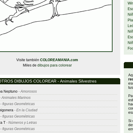
Wi
Esc
Niñ
Pla
Le
Niñ
Esc
Ni
Fo
Visite también
COLOREAMANIA.com
Miles de
dibujos para colorear
Aq
re
OTROS DIBUJOS COLOREAR - Animales Silvestres
es
tus
apa Neptuno
- Amorosos
Par
- Animales Marinos
es
- figuras Geométricas
hac
con
igonera
- En la Ciudad
es
- figuras Geométricas
Si
ra T
- Números y Letras
de
- figuras Geométricas
env