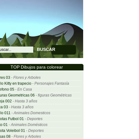
BUSCAR
TOP Dibujos para colorear
res 03
-
Flores y Arboles
lo Kitty en trapecio
-
Personajes Fantasía
efono 05
-
En Casa
uras Geometricas 06
-
figuras Geométricas
eja 002
-
Hasta 3 años
ca 03
-
Hasta 3 años
lo 011
-
Animales Domesticos
otas Futbol 01
-
Deportes
o 01
-
Animales Domésticos
ota Voleibol 01
-
Deportes
sas 08
-
Flores y Arboles