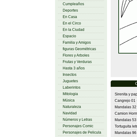
Cumpleaños
Deportes
En Casa
En el Circo
En la Ciudad
Espacio
Familia y Amigos
figuras Geométricas
Flores y Arboles
Frutas y Verduras
Hasta 3 años
Insectos
Juguetes
Laberintos
Mitologia
Sirenita y p
Música
Cangrejo 01
Naturaleza
Mandalas 32
Navidad
Camion Horm
Números y Letras
Mandalas 53
Personajes Comic
Tortuguita let
Personajes de Pelicula
Mandalas 96