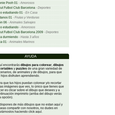
nnie Pooh 01
-
Amorosos
ut Futbol Club Barcelona
-
Deportes
o estudiando 01
-
En Casa
tanos 01
-
Frutas y Verduras
ón 06
-
Animales Salvajes
o estudiando
-
Amorosos
ut Futbol Club Barcelona 2009
-
Deportes
ña durmiendo
-
Hasta 3 años
ca 01
-
Animales Marinos
AYUDA
uí encontrarás
dibujos para colorear
,
dibujos
cortables
y
puzzles
de una gran variedad de
cenarios, de animales y de dibujos, para que
 hijos disfruten aprendiendo.
a que tus hijos puedan colorear y/o recortar
tas imágenes que ves, lo único que tienes que
er es clicar sobre el dibujo que desees y a
tinuación imprimirlo (arriba del dibujo verás
a opción).
 dispones de más dibujos que no estan aquí y
seas compartir con nosotros, no dudes en
iárnoslos haciendo click aquí.