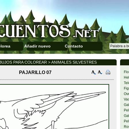
lorea
Añadir nuevo
Contacto
BUJOS PARA COLOREAR > ANIMALES SILVESTRES
PAJARILLO 07
Flo
Hel
Tel
Fig
Ov
Va
Gal
Pel
Gat
Pel
Ro