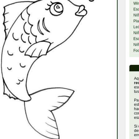
Wi
Esc
Niñ
Pla
Le
Niñ
Esc
Ni
Fo
Aq
re
es
tus
Par
es
hac
con
es
Si
de
env