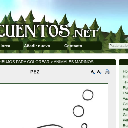
lorea
Añadir nuevo
Contacto
IBUJOS PARA COLOREAR > ANIMALES MARINOS
PEZ
Flo
Hel
Tel
Fig
Ov
Va
Gal
Pel
Gat
Pel
Ro