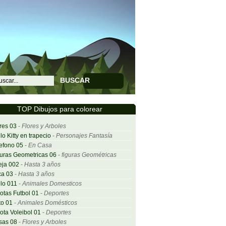
BUSCAR
TOP Dibujos para colorear
res 03
-
Flores y Arboles
lo Kitty en trapecio
-
Personajes Fantasía
efono 05
-
En Casa
uras Geometricas 06
-
figuras Geométricas
eja 002
-
Hasta 3 años
ca 03
-
Hasta 3 años
lo 011
-
Animales Domesticos
otas Futbol 01
-
Deportes
o 01
-
Animales Domésticos
ota Voleibol 01
-
Deportes
sas 08
-
Flores y Arboles