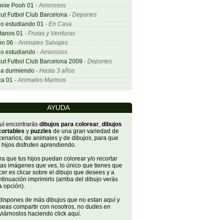
nnie Pooh 01
-
Amorosos
ut Futbol Club Barcelona
-
Deportes
o estudiando 01
-
En Casa
tanos 01
-
Frutas y Verduras
ón 06
-
Animales Salvajes
o estudiando
-
Amorosos
ut Futbol Club Barcelona 2009
-
Deportes
ña durmiendo
-
Hasta 3 años
ca 01
-
Animales Marinos
AYUDA
uí encontrarás
dibujos para colorear
,
dibujos
cortables
y
puzzles
de una gran variedad de
cenarios, de animales y de dibujos, para que
 hijos disfruten aprendiendo.
a que tus hijos puedan colorear y/o recortar
tas imágenes que ves, lo único que tienes que
er es clicar sobre el dibujo que desees y a
tinuación imprimirlo (arriba del dibujo verás
a opción).
 dispones de más dibujos que no estan aquí y
seas compartir con nosotros, no dudes en
iárnoslos haciendo click aquí.