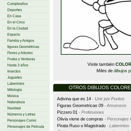
Cumpleaños
Deportes
En Casa
En el Circo
En la Ciudad
Espacio
Familia y Amigos
figuras Geométricas
Flores y Arboles
Frutas y Verduras
Visite también
COLOR
Hasta 3 años
Miles de
dibujos p
Insectos
Juguetes
Laberintos
OTROS DIBUJOS COLOREAR
Mitologia
Música
Adivina que es 14
- Unir por Puntos
Naturaleza
Figuras Geometricas 09
- Amorosos
Navidad
Pizzero 01
- Profesiones
Números y Letras
Olivia viene de compras
- Personajes
Personajes Comic
Pirata Ruso o Magistrado
- Laberintos
Personajes de Pelicula