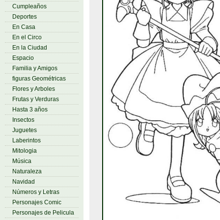
Cumpleaños
Deportes
En Casa
En el Circo
En la Ciudad
Espacio
Familia y Amigos
figuras Geométricas
Flores y Arboles
Frutas y Verduras
Hasta 3 años
Insectos
Juguetes
Laberintos
Mitologia
Música
Naturaleza
Navidad
Números y Letras
Personajes Comic
Personajes de Pelicula