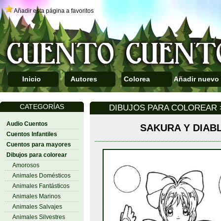
Añadir esta página a favoritos
Inicio
Autores
Colorea
Añadir nuevo
CATEGORÍAS
DIBUJOS PARA COLOREAR
Audio Cuentos
SAKURA Y DIAB
Cuentos Infantiles
Cuentos para mayores
Dibujos para colorear
Amorosos
Animales Domésticos
Animales Fantásticos
Animales Marinos
Animales Salvajes
Animales Silvestres