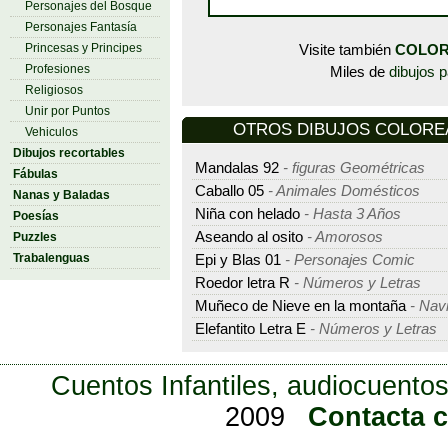
Personajes del Bosque
Personajes Fantasía
Princesas y Principes
Visite también
COLOR
Profesiones
Miles de
dibujos p
Religiosos
Unir por Puntos
OTROS DIBUJOS COLOREAR
Vehiculos
Dibujos recortables
Mandalas 92
- figuras Geométricas
Fábulas
Caballo 05
- Animales Domésticos
Nanas y Baladas
Niña con helado
- Hasta 3 Años
Poesías
Aseando al osito
- Amorosos
Puzzles
Trabalenguas
Epi y Blas 01
- Personajes Comic
Roedor letra R
- Números y Letras
Muñeco de Nieve en la montaña
- Nav
Elefantito Letra E
- Números y Letras
Cuentos Infantiles, audiocuentos
2009
Contacta 