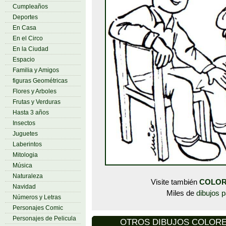
Cumpleaños
Deportes
En Casa
En el Circo
En la Ciudad
Espacio
Familia y Amigos
figuras Geométricas
Flores y Arboles
Frutas y Verduras
Hasta 3 años
Insectos
Juguetes
Laberintos
Mitologia
Música
Naturaleza
Visite también
COLOR
Navidad
Miles de
dibujos p
Números y Letras
Personajes Comic
Personajes de Pelicula
OTROS DIBUJOS COLOREAR