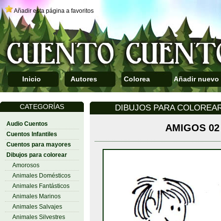
Añadir esta página a favoritos
Inicio
Autores
Colorea
Añadir nuevo
CATEGORÍAS
DIBUJOS PARA COLOREAR 
Audio Cuentos
AMIGOS 02
Cuentos Infantiles
Cuentos para mayores
Dibujos para colorear
Amorosos
Animales Domésticos
Animales Fantásticos
Animales Marinos
Animales Salvajes
Animales Silvestres