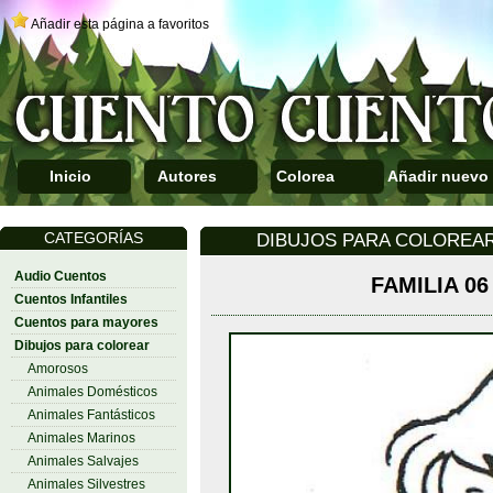
Añadir esta página a favoritos
Inicio
Autores
Colorea
Añadir nuevo
CATEGORÍAS
DIBUJOS PARA COLOREAR 
Audio Cuentos
FAMILIA 06
Cuentos Infantiles
Cuentos para mayores
Dibujos para colorear
Amorosos
Animales Domésticos
Animales Fantásticos
Animales Marinos
Animales Salvajes
Animales Silvestres