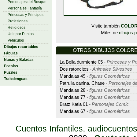
Personajes del Bosque
Personajes Fantasía
Princesas y Principes
Profesiones
Visite también
COLOR
Religiosos
Miles de
dibujos p
Unir por Puntos
Vehiculos
Dibujos recortables
OTROS DIBUJOS COLOREAR
Fábulas
Nanas y Baladas
La Bella durmiente 05
- Princesas y Pr
Poesías
Dos ratoncitos
- Animales Silvestres
Puzzles
Mandalas 49
- figuras Geométricas
Trabalenguas
Patrulla canina, Chase
- Personajes de
Mandalas 28
- figuras Geométricas
Mandalas 77
- figuras Geométricas
Bratz Katia 01
- Personajes Comic
Mandalas 67
- figuras Geométricas
Cuentos Infantiles, audiocuentos