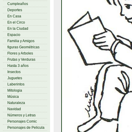
Cumpleaños
Deportes
En Casa
En el Circo
En la Ciudad
Espacio
Familia y Amigos
figuras Geométricas
Flores y Arboles
Frutas y Verduras
Hasta 3 años
Insectos
Juguetes
Laberintos
Mitologia
Música
Naturaleza
Navidad
Números y Letras
Personajes Comic
Personajes de Pelicula