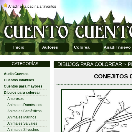
Añadir esta página a favoritos
Inicio
Autores
Colorea
Añadir nuevo
CATEGORÍAS
DIBUJOS PARA COLOREAR > P
Audio Cuentos
CONEJITOS 
Cuentos Infantiles
Cuentos para mayores
Dibujos para colorear
Amorosos
Animales Domésticos
Animales Fantásticos
Animales Marinos
Animales Salvajes
Animales Silvestres