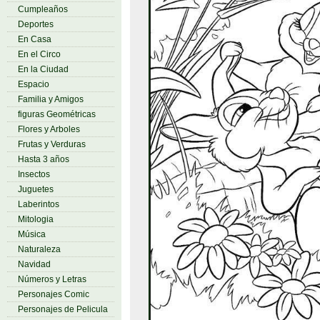
Cumpleaños
Deportes
En Casa
En el Circo
En la Ciudad
Espacio
Familia y Amigos
figuras Geométricas
Flores y Arboles
Frutas y Verduras
Hasta 3 años
Insectos
Juguetes
Laberintos
Mitologia
Música
Naturaleza
Navidad
Números y Letras
Personajes Comic
Personajes de Pelicula