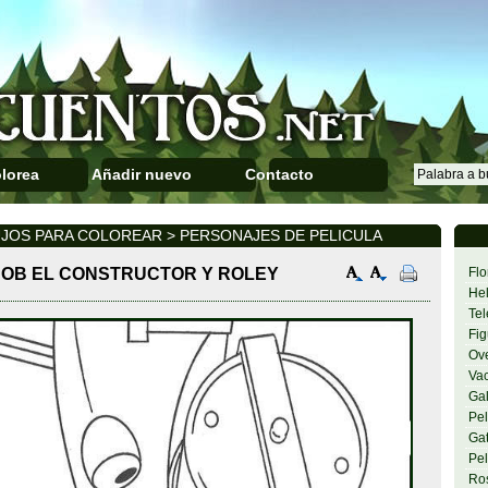
lorea
Añadir nuevo
Contacto
UJOS PARA COLOREAR > PERSONAJES DE PELICULA
OB EL CONSTRUCTOR Y ROLEY
Flo
Hel
Tel
Fig
Ov
Va
Gal
Pel
Gat
Pel
Ro