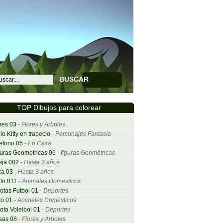
BUSCAR
TOP Dibujos para colorear
res 03
-
Flores y Arboles
lo Kitty en trapecio
-
Personajes Fantasía
efono 05
-
En Casa
uras Geometricas 06
-
figuras Geométricas
eja 002
-
Hasta 3 años
ca 03
-
Hasta 3 años
lo 011
-
Animales Domesticos
otas Futbol 01
-
Deportes
o 01
-
Animales Domésticos
ota Voleibol 01
-
Deportes
sas 08
-
Flores y Arboles