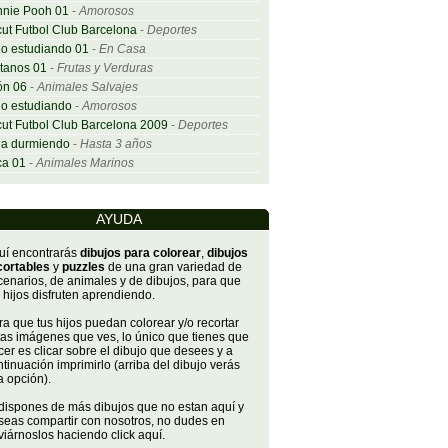
nnie Pooh 01
-
Amorosos
ut Futbol Club Barcelona
-
Deportes
o estudiando 01
-
En Casa
tanos 01
-
Frutas y Verduras
ón 06
-
Animales Salvajes
o estudiando
-
Amorosos
ut Futbol Club Barcelona 2009
-
Deportes
ña durmiendo
-
Hasta 3 años
ca 01
-
Animales Marinos
AYUDA
uí encontrarás
dibujos para colorear
,
dibujos
cortables
y
puzzles
de una gran variedad de
cenarios, de animales y de dibujos, para que
 hijos disfruten aprendiendo.
a que tus hijos puedan colorear y/o recortar
tas imágenes que ves, lo único que tienes que
er es clicar sobre el dibujo que desees y a
tinuación imprimirlo (arriba del dibujo verás
a opción).
 dispones de más dibujos que no estan aquí y
seas compartir con nosotros, no dudes en
iárnoslos haciendo click aquí.