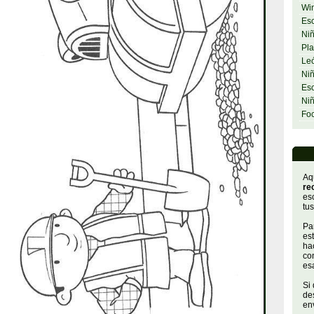
Wi
Esc
Niñ
Pla
Le
Niñ
Esc
Ni
Fo
Aq
re
es
tus
Par
es
hac
con
es
Si
de
env