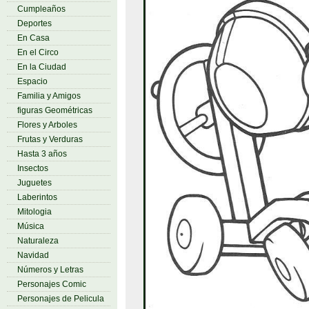
Cumpleaños
Deportes
En Casa
En el Circo
En la Ciudad
Espacio
Familia y Amigos
figuras Geométricas
Flores y Arboles
Frutas y Verduras
Hasta 3 años
Insectos
Juguetes
Laberintos
Mitologia
Música
Naturaleza
Navidad
Números y Letras
Personajes Comic
Personajes de Pelicula