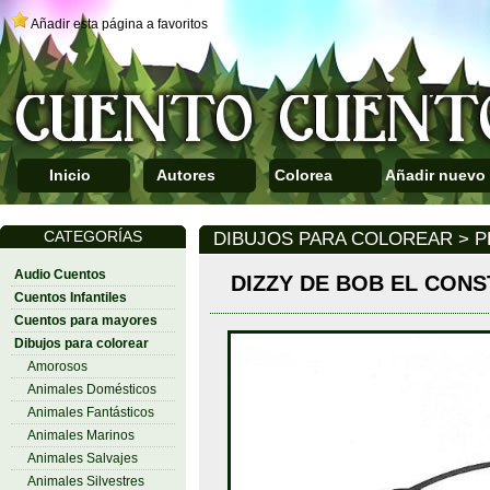
Añadir esta página a favoritos
Inicio
Autores
Colorea
Añadir nuevo
CATEGORÍAS
DIBUJOS PARA COLOREAR > P
Audio Cuentos
DIZZY DE BOB EL CON
Cuentos Infantiles
Cuentos para mayores
Dibujos para colorear
Amorosos
Animales Domésticos
Animales Fantásticos
Animales Marinos
Animales Salvajes
Animales Silvestres