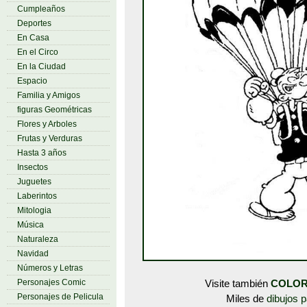
Cumpleaños
Deportes
En Casa
En el Circo
En la Ciudad
Espacio
Familia y Amigos
figuras Geométricas
Flores y Arboles
Frutas y Verduras
Hasta 3 años
Insectos
Juguetes
Laberintos
Mitologia
Música
Naturaleza
Navidad
Números y Letras
Personajes Comic
Visite también
COLOR
Personajes de Pelicula
Miles de
dibujos p