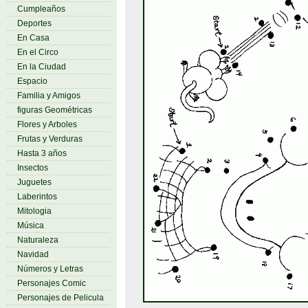
Cumpleaños
Deportes
En Casa
En el Circo
En la Ciudad
Espacio
Familia y Amigos
figuras Geométricas
Flores y Arboles
Frutas y Verduras
Hasta 3 años
Insectos
Juguetes
Laberintos
Mitologia
Música
Naturaleza
Navidad
Números y Letras
Personajes Comic
Personajes de Pelicula