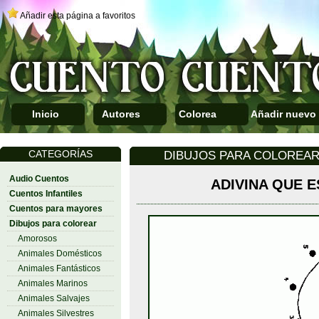
Añadir esta página a favoritos
Inicio
Autores
Colorea
Añadir nuevo
CATEGORÍAS
DIBUJOS PARA COLOREAR
Audio Cuentos
ADIVINA QUE E
Cuentos Infantiles
Cuentos para mayores
Dibujos para colorear
Amorosos
Animales Domésticos
Animales Fantásticos
Animales Marinos
Animales Salvajes
Animales Silvestres