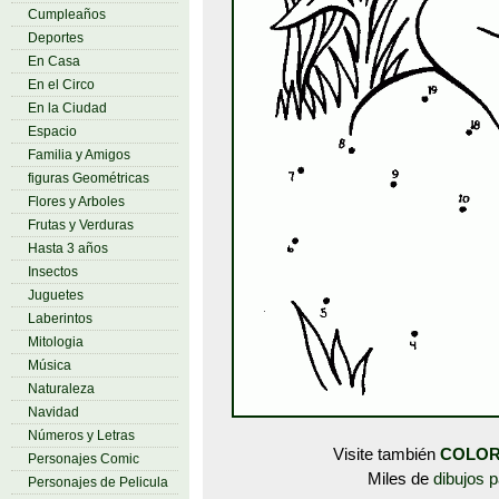
Cumpleaños
Deportes
En Casa
En el Circo
En la Ciudad
Espacio
Familia y Amigos
figuras Geométricas
Flores y Arboles
Frutas y Verduras
Hasta 3 años
Insectos
Juguetes
Laberintos
Mitologia
Música
Naturaleza
Navidad
Números y Letras
Visite también
COLOR
Personajes Comic
Miles de
dibujos p
Personajes de Pelicula