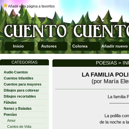
Añadir esta página a favoritos
Inicio
Autores
Colorea
Añadir nuevo
CATEGORÍAS
POESIAS > IN
Audio Cuentos
LA FAMILIA POL
Cuentos Infantiles
(por María El
Cuentos para mayores
Dibujos para colorear
Dibujos recortables
La familia Po
Fábulas
-------------
Nanas y Baladas
Poesías
La polilla co
Amor
de la noche a l
Cantos de Vida