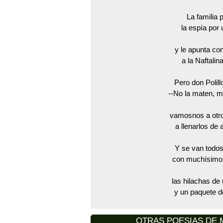
La familia po
la espía por 
y le apunta con
a la Naftalin
Pero don Polill
--No la maten, 
vamosnos a otr
a llenarlos de 
Y se van todos
con muchísimo 
las hilachas de
y un paquete d
OTRAS POESIAS DE Ma