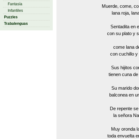
Fantasía
Muerde, come, c
Infantiles
lana roja, lan
Puzzles
Trabalenguas
Sentadita en e
con su plato y 
come lana d
con cuchillo y
Sus hijitos c
tienen cuna de
Su marido don
balconea en un 
De repente se
la señora Naf
Muy oronda l
toda envuelta e