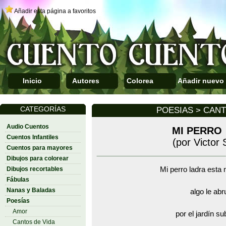
Añadir esta página a favoritos
Inicio
Autores
Colorea
Añadir nuevo
CATEGORÍAS
POESIAS > CANT
Audio Cuentos
MI PERRO
Cuentos Infantiles
(por Victor
Cuentos para mayores
Dibujos para colorear
Dibujos recortables
Mi perro ladra esta 
Fábulas
Nanas y Baladas
algo le ab
Poesías
Amor
por el jardín su
Cantos de Vida