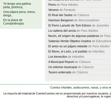
Yo tengo una gallina
Perra
de Para Adultos
pinta, piririnca,
Veneno
de Fantasía
Una pájara peca, meca,
El Real del Sastre
de Clásicos
derga,
En la plaza de
Harrison Bergeron
de Aleccionadores
Constantinopla
El Perro Lanudo de Tom Edison
de Juveniles
La cadena del ancla
de Para Adultos
fiacún, ell origen de algunas palabras
de Para
Satanás Vende Objetos Usados
de Educativos
El amor es un pájaro rebelde
de Para Adultos
El Mono, el León, y el partido
de Infantiles
Los trenecitos
de Infantiles
A Municipal Report
de Clásicos
Un informe municipal
de Clásicos
Tesoro enterrado
de Clásicos
Cuentos Infantiles, audiocuentos, nanas, y otros
e
La mayoría del material de CuentoCuentos.net es proporcionado por nuestros usuarios, pr
derechos y/o prerrogativas, le rog