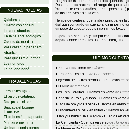
'alegría' de la literatura a nuestros queridos hij
Desde aquí os hacemos el ruego de que colabo
'material' (cuentos, audios, nanas, poesias....)
NUEVAS POESIAS
de los archivos en esta web.
Quisiera ser
Hemos de confesar que la idea principal es la d
disfrutan contando un cuento a los niños, no
Cuento con doce ni
un poco de ayuda (podéis imprimir los textos).
Los dos abuelos
Esperamos ser útiles y cumplir con una función 
En la palabra zoológico
depara conectar con los usuarios, bien, sino... 
Cuento de mentira
Para cazar un panadero
Abanico
ÚLTIMOS CUENTO
Para que tú te duermas
Los números
Una aventura india
de Clásicos
La ballena bebé
Humberto Costantini
de Para Adultos
Leyenda de las tres hermosas Princesas
de Al
TRABALENGUAS
El Ovillo
de Infantiles
Tres tristes tigres
Los Tres Cerditos - Cuentos en verso
de Humor
El palo de catatrepo
Caperucita Roja y el lobo - Cuentos en verso
d
Duc pà sec al sac
Rizos de oro y los 3 osos - Cuentos en verso
d
Buscaba el bosque
Blancanieves y los 7 enanitos - Cuentos en v
Francisco
Juan y la habichuela Mágica - Cuentos en ve
El cielo está encapotado.
Mi mamá me mima,
La Cenicienta - Cuentos en verso
de Humorist
Un burro comía berros
La Máquina De Sonido
de Para Adultos