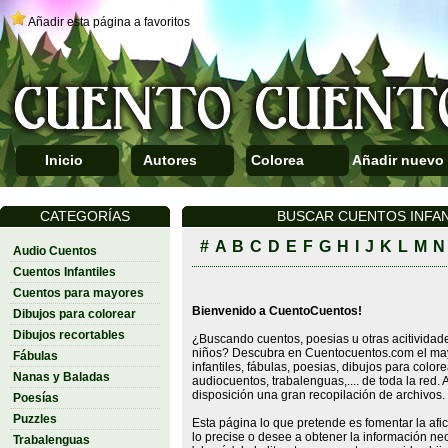
Añadir esta página a favoritos
Inicio
Autores
Colorea
Añadir nuevo
CATEGORÍAS
BUSCAR CUENTOS INFAN
#
A
B
C
D
E
F
G
H
I
J
K
L
M
N
Audio Cuentos
Cuentos Infantiles
Cuentos para mayores
Bienvenido a CuentoCuentos!
Dibujos para colorear
Dibujos recortables
¿Buscando cuentos, poesias u otras acitividad
niños? Descubra en Cuentocuentos.com el mayo
Fábulas
infantiles, fábulas, poesias, dibujos para colore
Nanas y Baladas
audiocuentos, trabalenguas,.... de toda la re
disposición una gran recopilación de archivos.
Poesías
Puzzles
Esta página lo que pretende es fomentar la afic
lo precise o desee a obtener la información nece
Trabalenguas