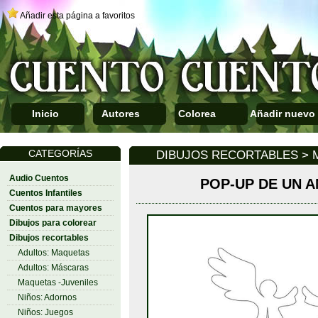
Añadir esta página a favoritos
Inicio
Autores
Colorea
Añadir nuevo
CATEGORÍAS
DIBUJOS RECORTABLES > 
Audio Cuentos
POP-UP DE UN 
Cuentos Infantiles
Cuentos para mayores
Dibujos para colorear
Dibujos recortables
Adultos: Maquetas
Adultos: Máscaras
Maquetas -Juveniles
Niños: Adornos
Niños: Juegos