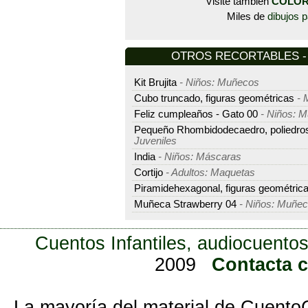
Visite también
COLOR
Miles de
dibujos p
OTROS RECORTABLES - M
Kit Brujita
- Niños: Muñecos
Cubo truncado, figuras geométricas
- 
Feliz cumpleaños - Gato 00
- Niños: 
Pequeño Rhombidodecaedro, poliedro
Juveniles
India
- Niños: Máscaras
Cortijo
- Adultos: Maquetas
Piramidehexagonal, figuras geométric
Muñeca Strawberry 04
- Niños: Muñe
Cuentos Infantiles, audiocuentos
2009
Contacta 
La mayoría del material de Cuento