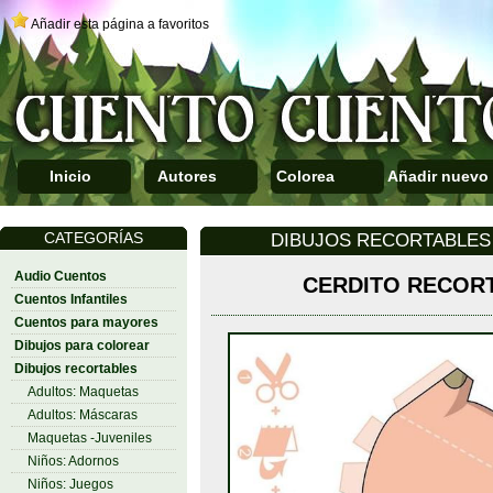
Añadir esta página a favoritos
Inicio
Autores
Colorea
Añadir nuevo
CATEGORÍAS
DIBUJOS RECORTABLES 
Audio Cuentos
CERDITO RECOR
Cuentos Infantiles
Cuentos para mayores
Dibujos para colorear
Dibujos recortables
Adultos: Maquetas
Adultos: Máscaras
Maquetas -Juveniles
Niños: Adornos
Niños: Juegos