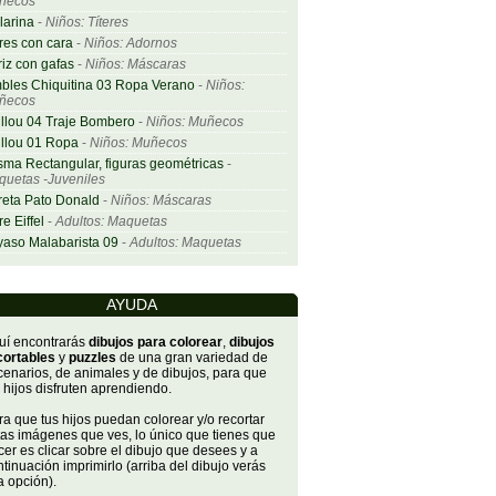
ñecos
larina
-
Niños: Títeres
res con cara
-
Niños: Adornos
iz con gafas
-
Niños: Máscaras
bles Chiquitina 03 Ropa Verano
-
Niños:
ñecos
llou 04 Traje Bombero
-
Niños: Muñecos
llou 01 Ropa
-
Niños: Muñecos
sma Rectangular, figuras geométricas
-
uetas -Juveniles
eta Pato Donald
-
Niños: Máscaras
re Eiffel
-
Adultos: Maquetas
aso Malabarista 09
-
Adultos: Maquetas
AYUDA
uí encontrarás
dibujos para colorear
,
dibujos
cortables
y
puzzles
de una gran variedad de
cenarios, de animales y de dibujos, para que
 hijos disfruten aprendiendo.
a que tus hijos puedan colorear y/o recortar
tas imágenes que ves, lo único que tienes que
er es clicar sobre el dibujo que desees y a
tinuación imprimirlo (arriba del dibujo verás
a opción).