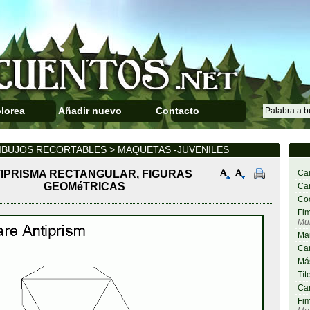
lorea
Añadir nuevo
Contacto
IBUJOS RECORTABLES > MAQUETAS -JUVENILES
IPRISMA RECTANGULAR, FIGURAS
Cai
GEOMéTRICAS
Car
Co
Fim
Mu
Ma
Car
Más
Tít
Car
Fim