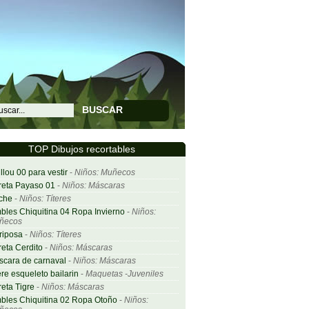
BUSCAR
TOP Dibujos recortables
llou 00 para vestir
-
Niños: Muñecos
eta Payaso 01
-
Niños: Máscaras
che
-
Niños: Títeres
bles Chiquitina 04 Ropa Invierno
-
Niños:
ñecos
riposa
-
Niños: Títeres
eta Cerdito
-
Niños: Máscaras
cara de carnaval
-
Niños: Máscaras
ere esqueleto bailarin
-
Maquetas -Juveniles
eta Tigre
-
Niños: Máscaras
bles Chiquitina 02 Ropa Otoño
-
Niños: