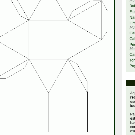
Mu
Bai
Flo
Nar
Fim
Mu
Cai
Cai
Pri
Maq
Car
Tor
Pay
Aq
re
es
tus
Par
es
hac
con
es