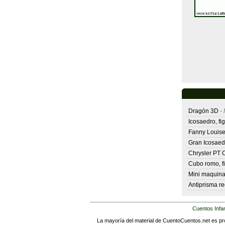
Dragón 3D
- 
Icosaedro, fi
Fanny Louise
Gran Icosaedr
Chrysler PT C
Cubo romo, f
Mini maquina
Antiprisma re
Cuentos Infan
La mayoría del material de CuentoCuentos.net es pro