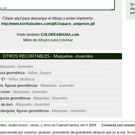
Si
de
env
Clique aquí para descargar el dibujo y poder imprimirlo:
http://www.korthalsaltes.com/gif1/square_antiprism.gif
Visite también
COLOREAMANIA.com
Miles de
dibujos para colorear
OTROS RECORTABLES - Maquetas -Juveniles
Maquetas -Juveniles
gura geométrica
- Niños: Juegos
 07
- Niños: Muñecos
o, figuras geométricas
- Maquetas -Juveniles
ruiser
- Maquetas -Juveniles
iguras geométricas
- Maquetas -Juveniles
 de tren
- Maquetas -Juveniles
ctangular, figuras geométricas
- Maquetas -Juveniles
tiles, audiocuentos, nanas, y otros
en CuentoCuentos.net © 2009
Contacta con nostro
porcionado por nuestros usuarios, proveniente del grandísimo almacén que es la red. Si co