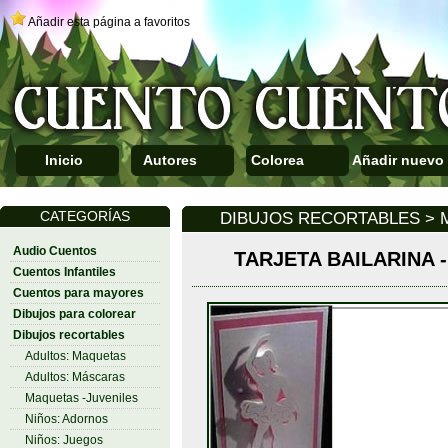
Añadir esta página a favoritos
Inicio
Autores
Colorea
Añadir nuevo
CATEGORÍAS
DIBUJOS RECORTABLES > 
Audio Cuentos
TARJETA BAILARINA -
Cuentos Infantiles
Cuentos para mayores
Dibujos para colorear
Dibujos recortables
Adultos: Maquetas
Adultos: Máscaras
Maquetas -Juveniles
Niños: Adornos
Niños: Juegos