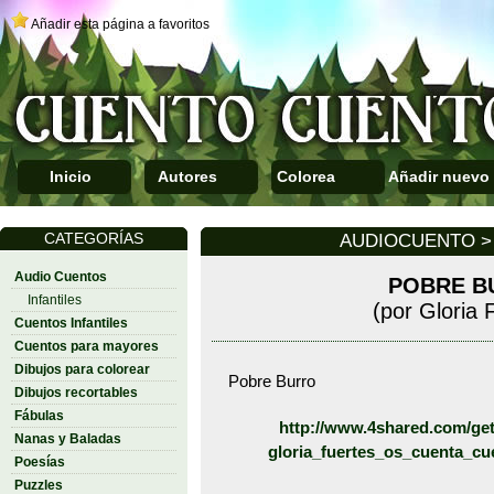
Añadir esta página a favoritos
Inicio
Autores
Colorea
Añadir nuevo
CATEGORÍAS
AUDIOCUENTO > 
Audio Cuentos
POBRE B
Infantiles
(por Gloria 
Cuentos Infantiles
Cuentos para mayores
Dibujos para colorear
Pobre Burro
Dibujos recortables
Fábulas
http://www.4shared.com/get
Nanas y Baladas
gloria_fuertes_os_cuenta_cu
Poesías
Puzzles