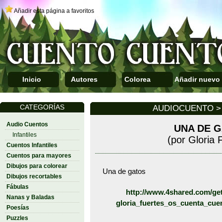
Añadir esta página a favoritos
Inicio
Autores
Colorea
Añadir nuevo
CATEGORÍAS
AUDIOCUENTO > 
Audio Cuentos
UNA DE 
Infantiles
(por Gloria 
Cuentos Infantiles
Cuentos para mayores
Dibujos para colorear
Una de gatos
Dibujos recortables
Fábulas
http://www.4shared.com/get
Nanas y Baladas
gloria_fuertes_os_cuenta_cue
Poesías
Puzzles